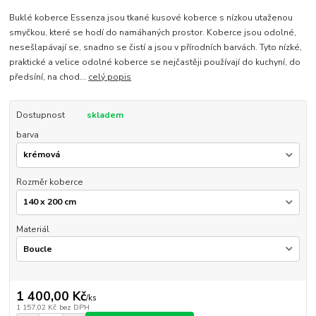
Buklé koberce Essenza jsou tkané kusové koberce s nízkou utaženou
smyčkou, které se hodí do namáhaných prostor. Koberce jsou odolné,
nesešlapávají se, snadno se čistí a jsou v přírodních barvách. Tyto nízké,
praktické a velice odolné koberce se nejčastěji používají do kuchyní, do
předsíní, na chod...
celý popis
Dostupnost
skladem
barva
Rozměr koberce
Materiál
1 400,00 Kč
/
ks
1 157,02 Kč
bez DPH