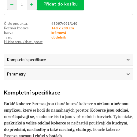
Přidat do košíku
Číslo produktu:
48067/061/140
Rozměr koberce:
140 x 200 cm
barva:
krémová
Tvar:
obdelnik
Hlídat cenu / dostupnost
Kompletní specifikace
Parametry
Kompletní specifikace
Buklé koberce
Essenza
jsou tkané kusové koberce
s nízkou utaženou
smyčkou
, které se hodí do namáhaných prostor.
Koberce jsou odolné,
nesešlapávají se
, snadno se čistí a jsou v přírodních barvách. Tyto nízké,
praktické a velice odolné koberce
se nejčastěji používají
do kuchyní,
do předsíní,
na chodby a také na chaty, chalupy
. Bouclé koberce
Essenza
snesou i chůzi v botách.