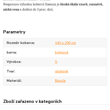
Nespornou výhodou koberců Essenza je
široká škála vzorů, rozměrů,
nízká cena
a dodání do 3 prac. dnů.
Parametry
Rozměr koberce
140 x 200 cm
barva
krémová
Výrobce
S
Tvar
obdelnik
Materiál
Boucle
Zboží zařazeno v kategoriích
Kusové koberce