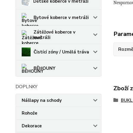
Dětské koberce v metráži
Nespornou
Bytové koberce v metráži
Zátěžové koberce v
Param
metráži
Rozmě
Čistící zóny / Umělá tráva
BĚHOUNY
DOPLNKY
Zboží 
Nášlapy na schody
BUKL
Rohože
Dekorace