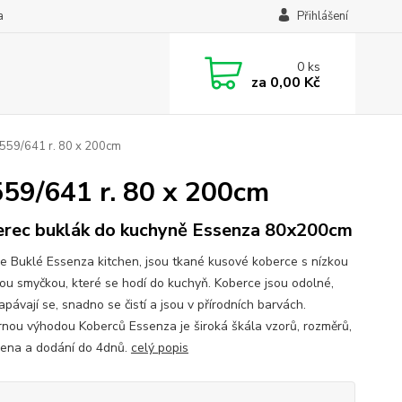
a
Přihlášení
0
ks
za
0,00 Kč
559/641 r. 80 x 200cm
59/641 r. 80 x 200cm
rec buklák do kuchyně Essenza 80x200cm
e Buklé Essenza kitchen, jsou tkané kusové koberce s nízkou
ou smyčkou, které se hodí do kuchyň. Koberce jsou odolné,
pávají se, snadno se čistí a jsou v přírodních barvách.
nou výhodou Koberců Essenza je široká škála vzorů, rozměrů,
cena a dodání do 4dnů.
celý popis