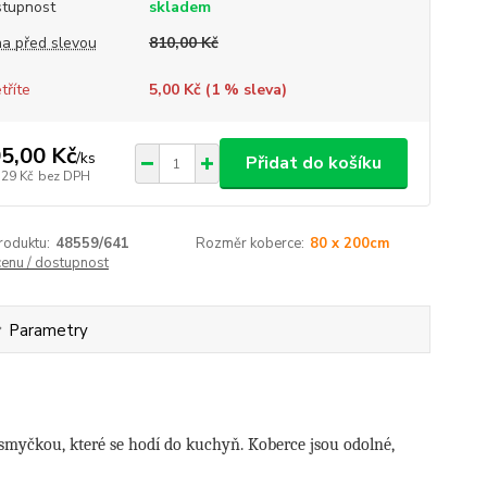
tupnost
skladem
a před slevou
810,00 Kč
tříte
5,00 Kč (
1
% sleva)
5,00 Kč
/
ks
Přidat do košíku
,29 Kč
bez DPH
roduktu:
48559/641
Rozměr koberce:
80 x 200cm
cenu / dostupnost
Parametry
smyčkou, které se hodí do kuchyň. Koberce jsou odolné,