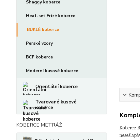
Shaggy koberce
Heat-set Frizé koberce
BUKLÉ koberce
Perské vzory
BCF koberce
Moderní kusové koberce
Orientální koberce
Kompl
Tvarované kusové
koberce
Komple
KOBERCE METRÁŽ
Koberce B
nesešlapáv