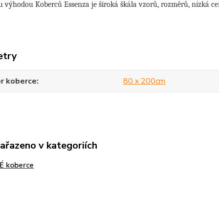
 výhodou Koberců Essenza je široká škála vzorů, rozměrů, nízká ce
etry
r koberce
80 x 200cm
zařazeno v kategoriích
É koberce