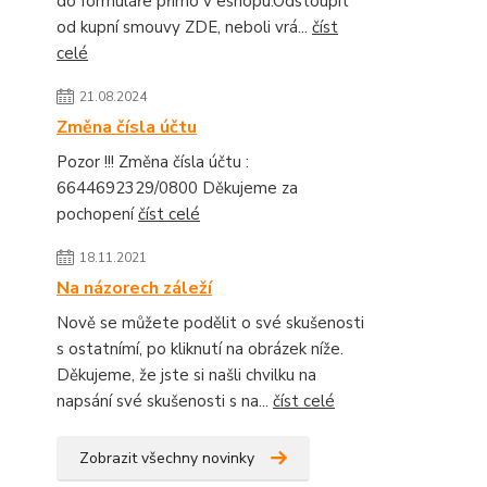
do formuláře přímo v eshopu.Odstoupit
od kupní smouvy ZDE, neboli vrá...
číst
celé
21.08.2024
Změna čísla účtu
Pozor !!! Změna čísla účtu :
6644692329/0800 Děkujeme za
pochopení
číst celé
18.11.2021
Na názorech záleží
Nově se můžete podělit o své skušenosti
s ostatnímí, po kliknutí na obrázek níže.
Děkujeme, že jste si našli chvilku na
napsání své skušenosti s na...
číst celé
Zobrazit všechny novinky