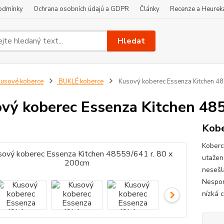
odmínky
Ochrana osobních údajú a GDPR
Články
Recenze a Heurek
Hledat
usové koberce
BUKLÉ koberce
Kusový koberec Essenza Kitchen 48
vý koberec Essenza Kitchen 485
Kobe
Koberc
utažen
nesešla
Nespor
nízká 