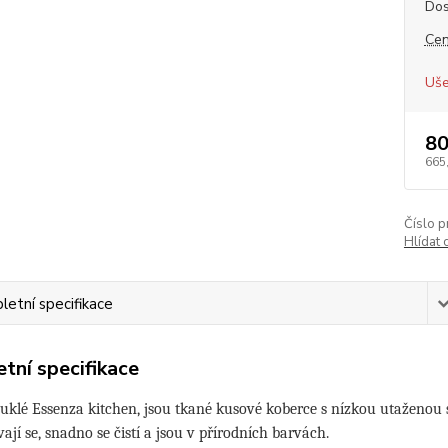
Dos
Cen
Uše
80
665
Číslo p
Hlídat 
etní specifikace
tní specifikace
uklé Essenza kitchen, jsou tkané kusové koberce s nízkou utaženou 
ají se, snadno se čistí a jsou v přírodních barvách.