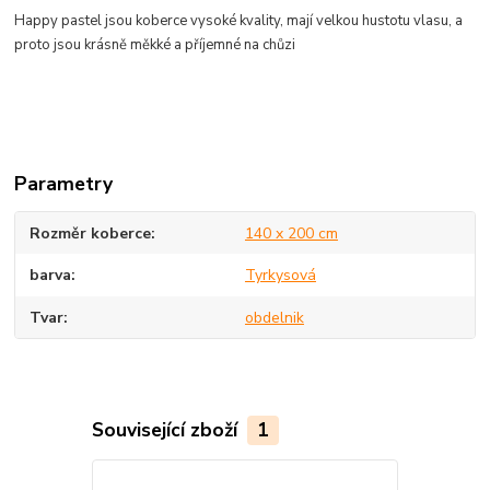
Happy pastel jsou koberce vysoké
kvality,
mají velkou hustotu vlasu, a
proto jsou krásně měkké a
příjemné
na chůzi
Parametry
Rozměr koberce
140 x 200 cm
barva
Tyrkysová
Tvar
obdelnik
Související zboží
1