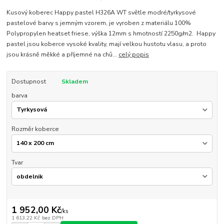
Kusový koberec Happy pastel H326A WT světle modré/tyrkysové
pastelové barvy s jemným vzorem, je vyroben z materiálu 100%
Polypropylen heatset friese, výška 12mm s hmotností 2250g/m2. Happy
pastel jsou koberce vysoké kvality, mají velkou hustotu vlasu, a proto
jsou krásně měkké a příjemné na chů...
celý popis
Dostupnost
Skladem
barva
Rozměr koberce
Tvar
1 952,00 Kč
/
ks
1 613,22 Kč
bez DPH