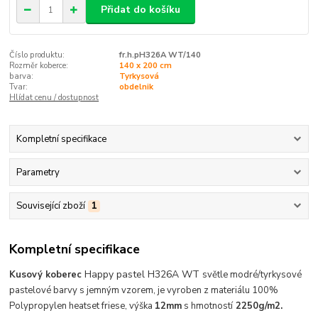
Přidat do košíku
Číslo produktu:
fr.h.pH326A WT/140
Rozměr koberce:
140 x 200 cm
barva:
Tyrkysová
Tvar:
obdelnik
Hlídat cenu / dostupnost
Kompletní specifikace
Parametry
Související zboží
1
Kompletní specifikace
Happy pastel H326A WT
Kusový
koberec
světle modré/tyrkysové
pastelové barvy s jemným vzorem, je vyroben z materiálu 100%
Polypropylen heatset friese, výška
12mm
s hmotností
2250g/m2.