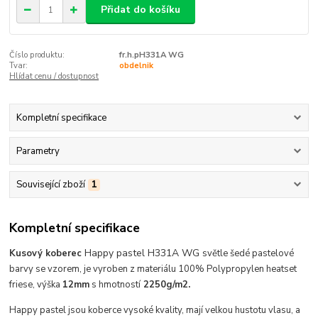
Přidat do košíku
Číslo produktu:
fr.h.pH331A WG
Tvar:
obdelnik
Hlídat cenu / dostupnost
Kompletní specifikace
Parametry
Související zboží
1
Kompletní specifikace
Happy pastel H331A WG
Kusový
koberec
světle šedé pastelové
barvy se vzorem, je vyroben z materiálu 100% Polypropylen heatset
friese, výška
12mm
s hmotností
2250g/m2.
Happy pastel jsou koberce vysoké
kvality,
mají velkou hustotu vlasu, a