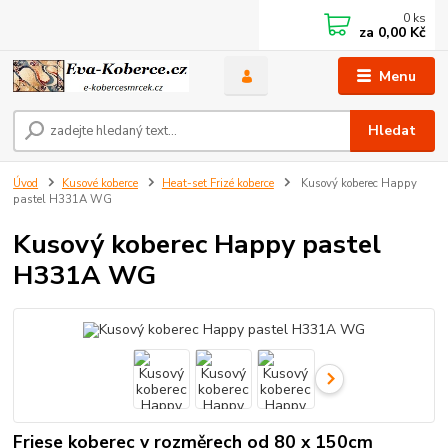
0
ks
za
0,00 Kč
Menu
Hledat
Úvod
Kusové koberce
Heat-set Frizé koberce
Kusový koberec Happy
pastel H331A WG
Kusový koberec Happy pastel
H331A WG
Friese koberec v rozměrech od 80 x 150cm