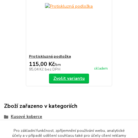
Protiskluzná podložka
115,00 Kč
/
bm
skladem
95,04 Kč
bez DPH
Zvolit variantu
Zboží zařazeno v kategoriích
Kusové koberce
Tvarované kusové koberce
Pro základní funkčnost, zpříjemnění používání webu, analytické
účely a v případě udělení souhlasu také pro účely cílení reklamy
Heat-set Frizé koberce