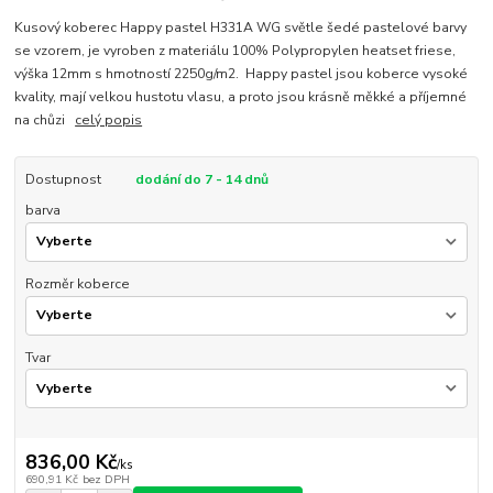
Kusový koberec Happy pastel H331A WG světle šedé pastelové barvy
se vzorem, je vyroben z materiálu 100% Polypropylen heatset friese,
výška 12mm s hmotností 2250g/m2. Happy pastel jsou koberce vysoké
kvality, mají velkou hustotu vlasu, a proto jsou krásně měkké a příjemné
na chůzi
celý popis
Dostupnost
dodání do 7 - 14 dnů
barva
Rozměr koberce
Tvar
836,00 Kč
/
ks
690,91 Kč
bez DPH