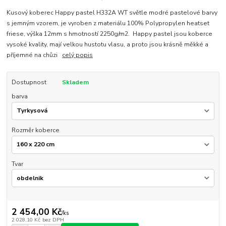
Kusový koberec Happy pastel H332A WT světle modré pastelové barvy
s jemným vzorem, je vyroben z materiálu 100% Polypropylen heatset
friese, výška 12mm s hmotností 2250g/m2. Happy pastel jsou koberce
vysoké kvality, mají velkou hustotu vlasu, a proto jsou krásně měkké a
příjemné na chůzi
celý popis
Dostupnost
Skladem
barva
Rozměr koberce
Tvar
2 454,00 Kč
/
ks
2 028,10 Kč
bez DPH