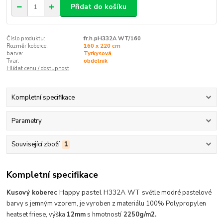
Přidat do košíku
Číslo produktu:
fr.h.pH332A WT/160
Rozměr koberce:
160 x 220 cm
barva:
Tyrkysová
Tvar:
obdelnik
Hlídat cenu / dostupnost
Kompletní specifikace
Parametry
Související zboží
1
Kompletní specifikace
Happy pastel H332A WT
Kusový
koberec
světle modré pastelové
barvy s jemným vzorem, je vyroben z materiálu 100% Polypropylen
heatset friese, výška
12mm
s hmotností
2250g/m2.