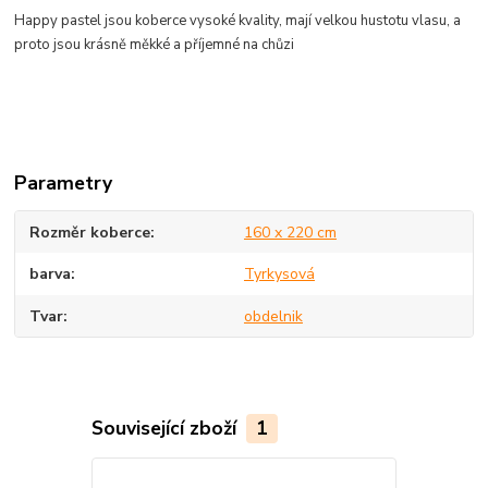
Happy pastel jsou koberce vysoké
kvality,
mají velkou hustotu vlasu, a
proto jsou krásně měkké a
příjemné
na chůzi
Parametry
Rozměr koberce
160 x 220 cm
barva
Tyrkysová
Tvar
obdelnik
Související zboží
1