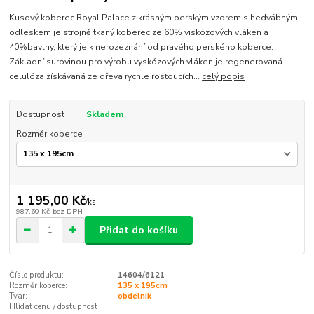
Kusový koberec Royal Palace z krásným perským vzorem s hedvábným
odleskem je strojně tkaný koberec ze 60% viskózových vláken a
40%bavlny, který je k nerozeznání od pravého perského koberce.
Základní surovinou pro výrobu vyskózových vláken je regenerovaná
celulóza získávaná ze dřeva rychle rostoucích...
celý popis
Dostupnost
Skladem
Rozměr koberce
1 195,00 Kč
/
ks
987,60 Kč
bez DPH
Přidat do košíku
Číslo produktu:
14604/6121
Rozměr koberce:
135 x 195cm
Tvar:
obdelnik
Hlídat cenu / dostupnost