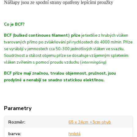
Nášlapy jsou ze spodní strany opatřeny lepícími proužky
Co je BCF?
BCF (bulked continoues filament) příze
je textílie z hrubých
vláken
tvarovaných přímo po zvlákňování při rychlostech do 4000 m/min. Příze
se vyrábějí v jemnostech cca 50-300 jednotlivých vláken ve svazku.
Soudržnost a stálost objemu příze se dosahuje vzájemným spletením
vláken zvířením s pomocí proudu vzduchu (
intermingling
)
BCF příze mají značnou, trvalou objemnost, pružnost, jsou
prodyšné a nenabíjí se snadno statickou elektřinou.
Parametry
Rozměr
65 x 24cm +3cm ohyb
barva
hnědá