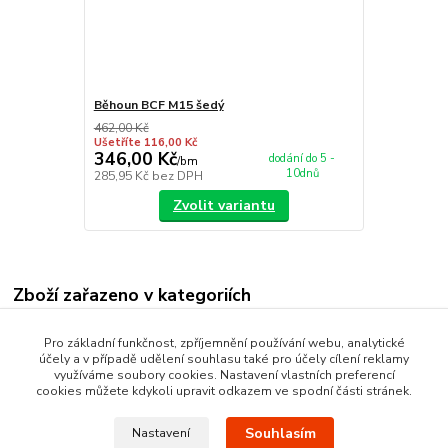
Běhoun BCF M15 šedý
462,00 Kč
Ušetříte 116,00 Kč
346,00 Kč
dodání do 5 -
/
bm
10dnů
285,95 Kč
bez DPH
Zvolit variantu
Zboží zařazeno v kategoriích
Nášlapy na schody
Pro základní funkčnost, zpříjemnění používání webu, analytické
účely a v případě udělení souhlasu také pro účely cílení reklamy
Schodišťové koberce
využíváme soubory cookies. Nastavení vlastních preferencí
cookies můžete kdykoli upravit odkazem ve spodní části stránek.
Souhlasím
Nastavení