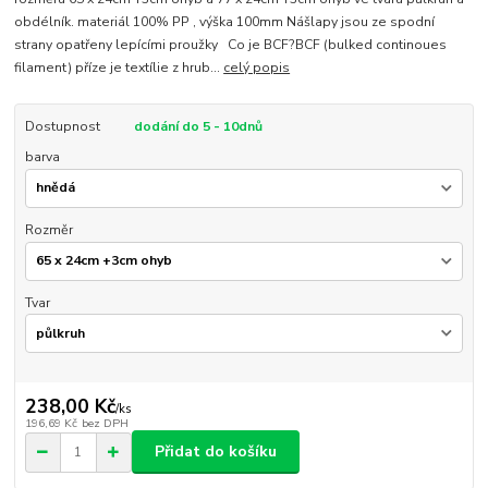
obdélník. materiál 100% PP , výška 100mm Nášlapy jsou ze spodní
strany opatřeny lepícími proužky Co je BCF?BCF (bulked continoues
filament) příze je textílie z hrub...
celý popis
Dostupnost
dodání do 5 - 10dnů
barva
Rozměr
Tvar
238,00 Kč
/
ks
196,69 Kč
bez DPH
Přidat do košíku