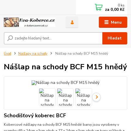
0
ks
za
0,00 Kč
Menu
Hledat
Úvod
Nášlapy na schody
Nášlap na schody BCF M15 hnědý
Nášlap na schody BCF M15 hnědý
Schodišťový koberec BCF
Kobercové nášlapy na schody BCF M15 hnědé barvy jsou vyrobeny v
rozměru 65 x 24cm +3cm ohyb a 77 x 24cm +3cm ohyb ve tvaru půlkruh a