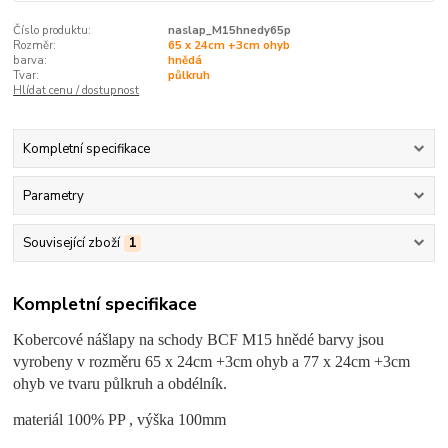
Číslo produktu:
naslap_M15hnedy65p
Rozměr:
65 x 24cm +3cm ohyb
barva:
hnědá
Tvar:
půlkruh
Hlídat cenu / dostupnost
Kompletní specifikace
Parametry
Související zboží
1
Kompletní specifikace
Kobercové nášlapy na schody BCF M15 hnědé barvy jsou
vyrobeny v rozměru 65 x 24cm +3cm ohyb a 77 x 24cm +3cm
ohyb ve tvaru půlkruh a obdélník.
materiál 100% PP , výška 100mm