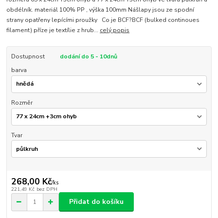
obdélník. materiál 100% PP , výška 100mm Nášlapy jsou ze spodní
strany opatřeny lepícími proužky Co je BCF?BCF (bulked continoues
filament) příze je textílie z hrub...
celý popis
Dostupnost
dodání do 5 - 10dnů
barva
Rozměr
Tvar
268,00 Kč
/
ks
221,49 Kč
bez DPH
Přidat do košíku