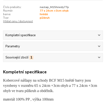
Číslo produktu:
naslap_M15hnedy77p
Rozměr:
77 x 24cm +3cm ohyb
barva:
hnědá
Tvar:
půlkruh
Hlídat cenu / dostupnost
Kompletní specifikace
Parametry
Související zboží
1
Kompletní specifikace
Kobercové nášlapy na schody BCF M15 hnědé barvy jsou
vyrobeny v rozměru 65 x 24cm +3cm ohyb a 77 x 24cm +3cm
ohyb ve tvaru půlkruh a obdélník.
materiál 100% PP , výška 100mm