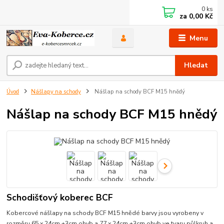
0
ks
za
0,00 Kč
Menu
Hledat
Úvod
Nášlapy na schody
Nášlap na schody BCF M15 hnědý
Nášlap na schody BCF M15 hnědý
Schodišťový koberec BCF
Kobercové nášlapy na schody BCF M15 hnědé barvy jsou vyrobeny v
rozměru 65 x 24cm +3cm ohyb a 77 x 24cm +3cm ohyb ve tvaru půlkruh a