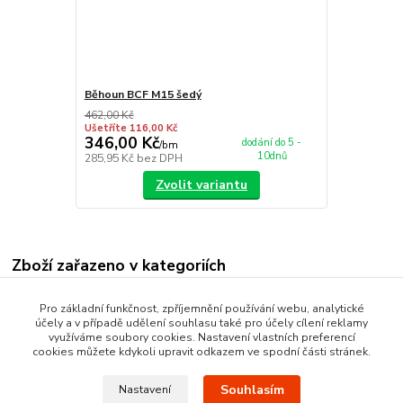
Běhoun BCF M15 šedý
462,00 Kč
Ušetříte 116,00 Kč
346,00 Kč
dodání do 5 -
/
bm
10dnů
285,95 Kč
bez DPH
Zvolit variantu
Zboží zařazeno v kategoriích
Nášlapy na schody
Pro základní funkčnost, zpříjemnění používání webu, analytické
účely a v případě udělení souhlasu také pro účely cílení reklamy
Schodišťové koberce
využíváme soubory cookies. Nastavení vlastních preferencí
cookies můžete kdykoli upravit odkazem ve spodní části stránek.
Souhlasím
Nastavení