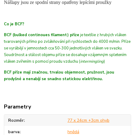
Nášlapy jsou ze spodní strany opatřeny lepícími proužky
Co je BCF?
BCF (bulked continoues filament) příze
je textílie z hrubých
vláken
tvarovaných přímo po zvlákňování při rychlostech do 4000 m/min. Příze
se vyrábějí v jemnostech cca 50-300 jednotlivých vláken ve svazku.
Soudržnost a stálost objemu příze se dosahuje vzájemným spletením
vláken zvířením s pomocí proudu vzduchu (
intermingling
)
BCF příze mají značnou, trvalou objemnost, pružnost, jsou
prodyšné a nenabíjí se snadno statickou elektřinou.
Parametry
Rozměr
77 x 24cm +3cm ohyb
barva
hnědá