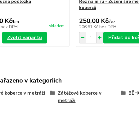
luzná podložka
Řez na míru - Zúžení šíře me
koberců
0 Kč
250,00 Kč
/
bm
/
řez
skladem
č
bez DPH
206,61 Kč
bez DPH
Zvolit variantu
Přidat do ko
zařazeno v kategoriích
é koberce v metráži
Zátěžové koberce v
BĚH
metráži