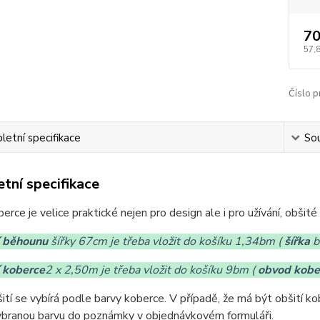
70
57,
Číslo p
etní specifikace
Sou
tní specifikace
berce je velice praktické nejen pro design ale i pro užívání, obšit
í běhounu
šířky 67cm je třeba vložit do košíku 1,34bm (
šířka
b
í koberce
2 x 2,50m je třeba vložit do košíku 9bm (
obvod kobe
ití se vybírá podle barvy koberce. V případě, že má být obšití ko
ybranou barvu do poznámky v objednávkovém formuláři.