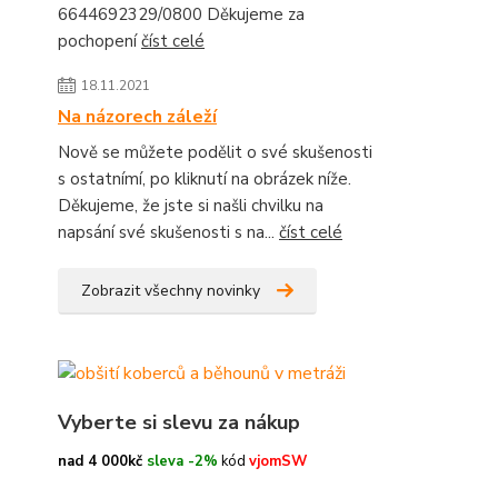
6644692329/0800 Děkujeme za
pochopení
číst celé
18.11.2021
Na názorech záleží
Nově se můžete podělit o své skušenosti
s ostatnímí, po kliknutí na obrázek níže.
Děkujeme, že jste si našli chvilku na
napsání své skušenosti s na...
číst celé
Zobrazit všechny novinky
Vyberte si slevu za nákup
nad 4 000kč
sleva -2%
kód
vjomSW