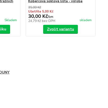
trážních
Kobercová soklová lišta - výroba
35,00 Kč
Ušetříte 5,00 Kč
30,00 Kč
/
bm
Skladem
skladem
24,79 Kč
bez DPH
šíku
Zvolit variantu
OUNY