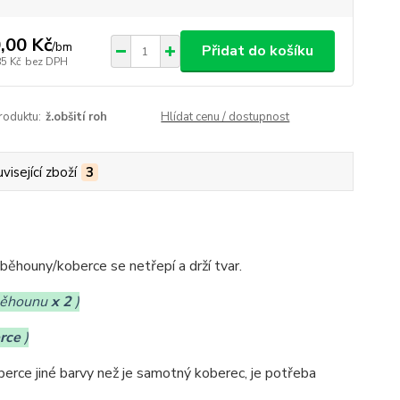
,00 Kč
/
bm
Přidat do košíku
85 Kč
bez DPH
roduktu:
ž.obšití roh
Hlídat cenu / dostupnost
visející zboží
3
é běhouny/koberce se netřepí a drží tvar.
ěhounu
x 2
)
rce
)
berce jiné barvy než je samotný koberec, je potřeba