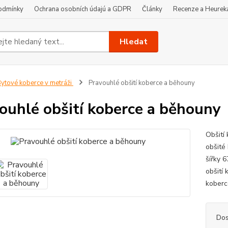
odmínky
Ochrana osobních údajú a GDPR
Články
Recenze a Heurek
Hledat
ytové koberce v metráži
Pravouhlé obšití koberce a běhouny
ouhlé obšití koberce a běhouny
Obšití 
obšité
šířky 6
obšití
koberce
Dos