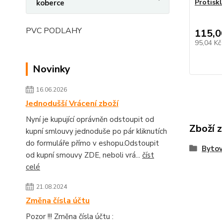
Protisk
koberce
PVC PODLAHY
115,0
95,04 K
Novinky
16.06.2026
Jednodušší Vrácení zboží
Nyní je kupující oprávněn odstoupit od
Zboží 
kupní smlouvy jednoduše po pár kliknutích
do formuláře přímo v eshopu.Odstoupit
Bytov
od kupní smouvy ZDE, neboli vrá...
číst
celé
21.08.2024
Změna čísla účtu
Pozor !!! Změna čísla účtu :