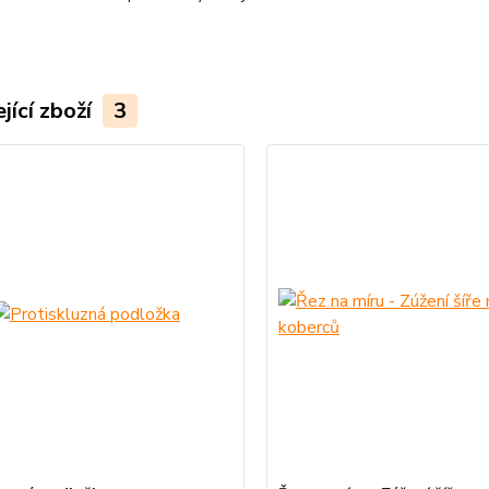
jící zboží
3