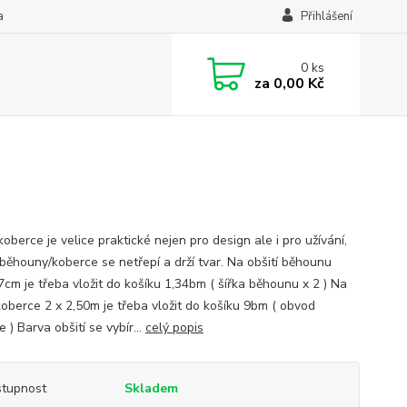
a
Přihlášení
0
ks
za
0,00 Kč
koberce je velice praktické nejen pro design ale i pro užívání,
 běhouny/koberce se netřepí a drží tvar. Na obšití běhounu
7cm je třeba vložit do košíku 1,34bm ( šířka běhounu x 2 ) Na
 koberce 2 x 2,50m je třeba vložit do košíku 9bm ( obvod
 ) Barva obšití se vybír...
celý popis
tupnost
Skladem