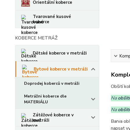
Orientální koberce
Tvarované kusové
koberce
KOBERCE METRÁŽ
Dětské koberce v metráži
Kompl
Bytové koberce v metráži
Komple
Doprodej koberců v metráži
Obšití ko
Metrážni koberce dle
Na
obšit
MATERIÁLU
Na
obšit
Zátěžové koberce v
metráži
Barva obš
napsat v