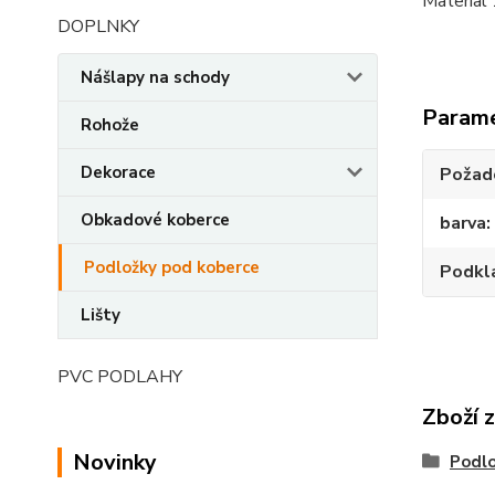
Materia
DOPLNKY
Nášlapy na schody
Param
Rohože
Dekorace
Požado
Obkadové koberce
barva
Podložky pod koberce
Podkl
Lišty
PVC PODLAHY
Zboží 
Novinky
Podlo