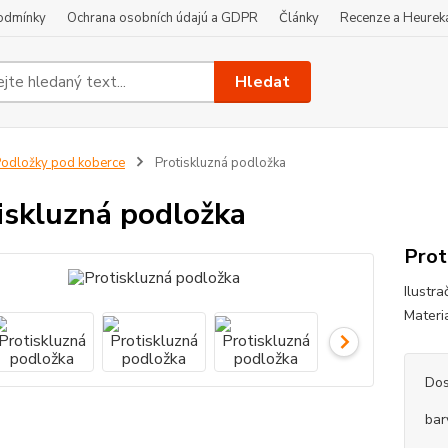
odmínky
Ochrana osobních údajú a GDPR
Články
Recenze a Heurek
Hledat
odložky pod koberce
Protiskluzná podložka
iskluzná podložka
Prot
Ilustr
Materi
Dos
bar