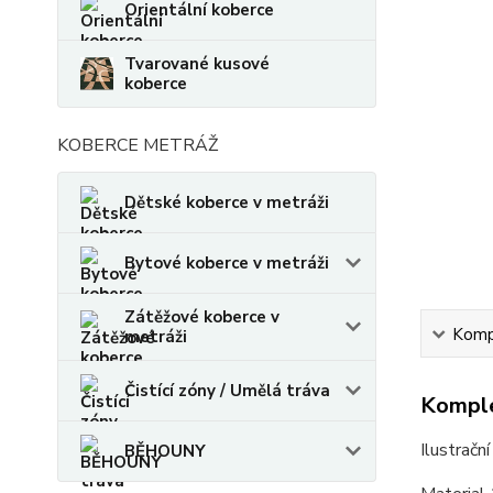
Orientální koberce
Tvarované kusové
koberce
KOBERCE METRÁŽ
Dětské koberce v metráži
Bytové koberce v metráži
Zátěžové koberce v
Kompl
metráži
Čistící zóny / Umělá tráva
Komple
Ilustračn
BĚHOUNY