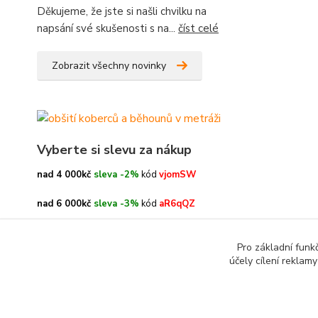
Děkujeme, že jste si našli chvilku na
napsání své skušenosti s na...
číst celé
Zobrazit všechny novinky
Vyberte si slevu za nákup
nad 4 000kč
sleva -2%
kód
vjomSW
nad 6 000kč
sleva -3%
kód
aR6qQZ
nad 8 000kč
sleva -4%
kód
oe3h9c
Pro základní funk
účely cílení reklam