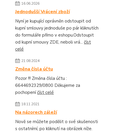
16.06.2026
Jednodušší Vrácení zboží
Nyní je kupující oprávněn odstoupit od
kupní smlouvy jednoduše po pár kliknutích
do formuláře přímo v eshopu.Odstoupit
od kupní smouvy ZDE, neboli vrá...
číst
celé
21.08.2024
Změna čísla účtu
Pozor !!! Změna čísla účtu :
6644692329/0800 Děkujeme za
pochopení
číst celé
18.11.2021
Na názorech záleží
Nově se můžete podělit o své skušenosti
s ostatnímí, po kliknutí na obrázek níže.