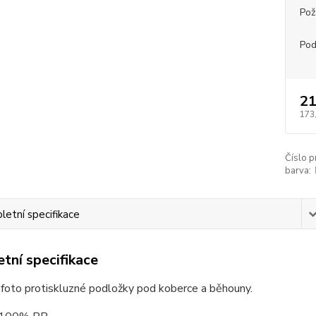
Pož
Pod
21
173
Číslo p
barva:
etní specifikace
tní specifikace
í foto protiskluzné podložky pod koberce a běhouny.