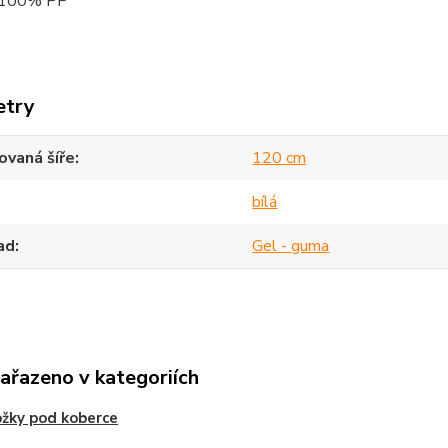
l 100% PP
etry
vaná šíře
120 cm
bílá
ad
Gel - guma
zařazeno v kategoriích
žky pod koberce