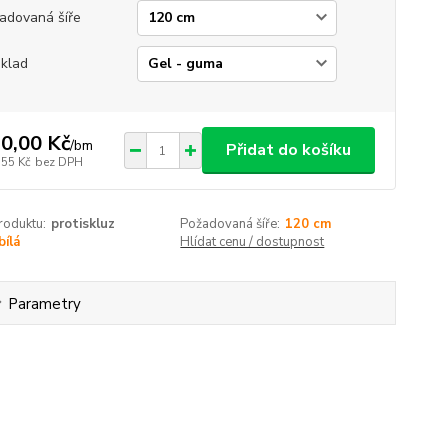
adovaná šíře
klad
0,00 Kč
/
bm
Přidat do košíku
,55 Kč
bez DPH
roduktu:
protiskluz
Požadovaná šíře:
120 cm
bílá
Hlídat cenu / dostupnost
Parametry