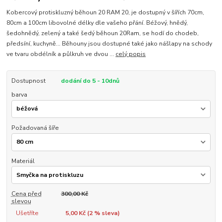
Kobercový protiskluzný běhoun 20 RAM 20, je dostupný v šířích 70cm,
80cm a 100cm libovolné délky dle vašeho přání. Béžový, hnědý,
šedohnědý, zelený a také šedý běhoun 20Ram, se hodí do chodeb,
předsíní, kuchyně... Běhouny jsou dostupné také jako nášlapy na schody
ve tvaru obdélník a půlkruh ve dvou ...
celý popis
Dostupnost
dodání do 5 - 10dnů
barva
Požadovaná šíře
Materiál
Cena před
300,00 Kč
slevou
Ušetříte
5,00 Kč (
2
% sleva)