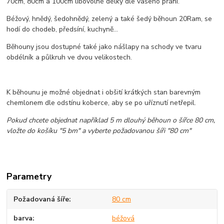
70cm, 80cm a 100cm libovolné délky dle vašeho přání.
Béžový, hnědý, šedohnědý, zelený a také šedý běhoun 20Ram, se
hodí do chodeb, předsíní, kuchyně...
Běhouny jsou dostupné také jako nášlapy na schody ve tvaru
obdélník a půlkruh ve dvou velikostech.
K běhounu je možné objednat i obšití krátkých stan barevným
chemlonem dle odstínu koberce, aby se po uříznutí netřepil.
Pokud chcete objednat například 5 m dlouhý běhoun o šířce 80 cm,
vložte do košíku "5 bm" a vyberte požadovanou šíři "80 cm"
Parametry
Požadovaná šíře
80 cm
barva
béžová