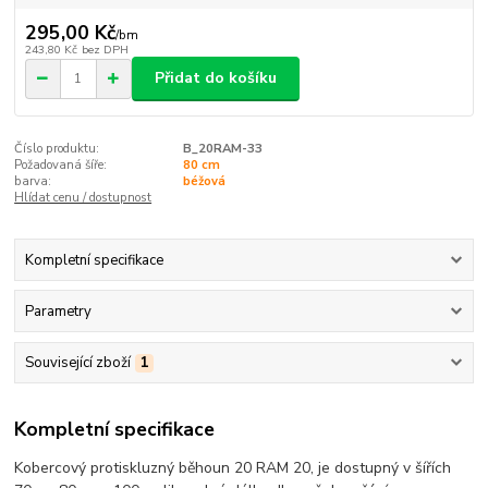
295,00 Kč
/
bm
243,80 Kč
bez DPH
Přidat do košíku
Číslo produktu:
B_20RAM-33
Požadovaná šíře:
80 cm
barva:
béžová
Hlídat cenu / dostupnost
Kompletní specifikace
Parametry
Související zboží
1
Kompletní specifikace
Kobercový protiskluzný běhoun 20 RAM 20, je dostupný v šířích