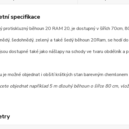
tní specifikace
ý protiskluzný běhoun 20 RAM 20, je dostupný v šířích 70cm, 8
nědý, šedohnědý, zelený a také šedý běhoun 20Ram, se hodí do c
sou dostupné také jako nášlapy na schody ve tvaru obdélník a p
 je možné objednat i obšití krátkých stan barevným chemlonem dl
cete objednat například 5 m dlouhý běhoun o šířce 80 cm, vlož
etry