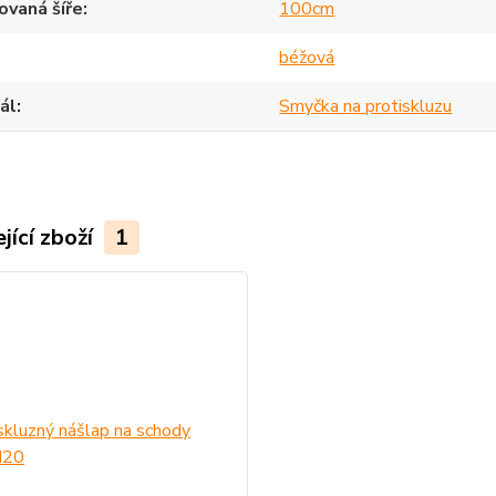
vaná šíře
100cm
béžová
ál
Smyčka na protiskluzu
jící zboží
1