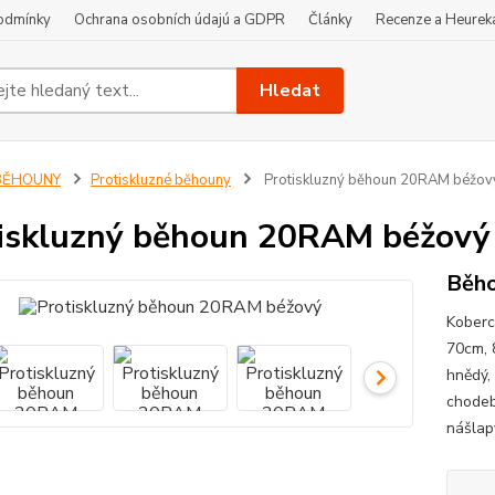
odmínky
Ochrana osobních údajú a GDPR
Články
Recenze a Heurek
Hledat
BĚHOUNY
Protiskluzné běhouny
Protiskluzný běhoun 20RAM béžov
iskluzný běhoun 20RAM béžový
Běho
Koberc
70cm, 
hnědý,
chodeb
nášlap