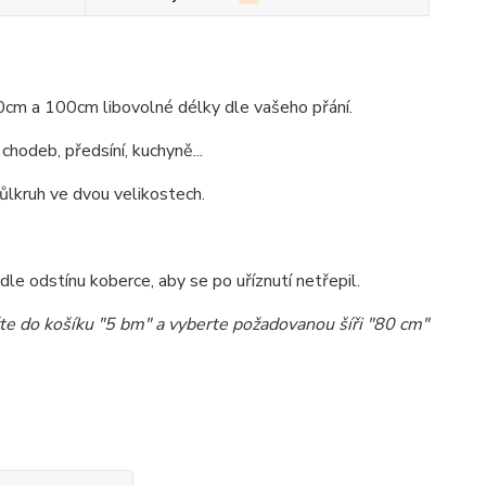
0cm a 100cm libovolné délky dle vašeho přání.
hodeb, předsíní, kuchyně...
ůlkruh ve dvou velikostech.
e odstínu koberce, aby se po uříznutí netřepil.
te do košíku "5 bm" a vyberte požadovanou šíři "80 cm"