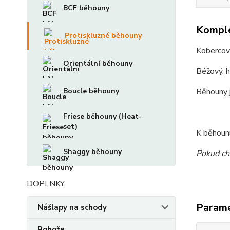
BCF běhouny
Komple
Protiskluzné běhouny
Kobercov
Orientální běhouny
Béžový, h
Boucle běhouny
Běhouny j
Friese běhouny (Heat-
set)
K běhounu
Shaggy běhouny
Pokud ch
DOPLNKY
Param
Nášlapy na schody
Rohože