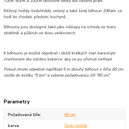
70cm, 80cm a 100cm libovolné délky dle vašeho přání.
Béžový, hnědý, šedohnědý, zelený a také šedý běhoun 20Ram, se
hodí do chodeb, předsíní, kuchyně...
Běhouny jsou dostupné také jako nášlapy na schody ve tvaru
obdélník a půlkruh ve dvou velikostech.
K běhounu je možné objednat i obšití krátkých stan barevným
chemlonem dle odstínu koberce, aby se po uříznutí netřepil.
Pokud chcete objednat například 5 m dlouhý běhoun o šířce 80 cm,
vložte do košíku "5 bm" a vyberte požadovanou šíři "80 cm"
Parametry
Požadovaná šíře
80 cm
barva
Šedo-hnědá