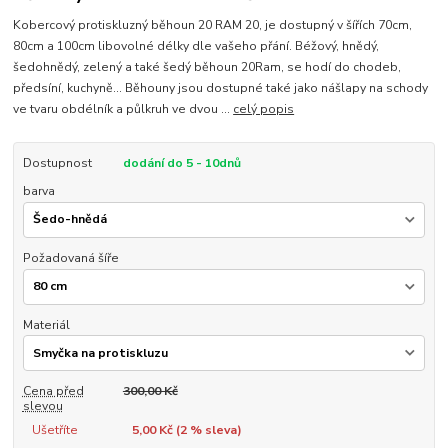
Kobercový protiskluzný běhoun 20 RAM 20, je dostupný v šířích 70cm,
80cm a 100cm libovolné délky dle vašeho přání. Béžový, hnědý,
šedohnědý, zelený a také šedý běhoun 20Ram, se hodí do chodeb,
předsíní, kuchyně... Běhouny jsou dostupné také jako nášlapy na schody
ve tvaru obdélník a půlkruh ve dvou ...
celý popis
Dostupnost
dodání do 5 - 10dnů
barva
Požadovaná šíře
Materiál
Cena před
300,00 Kč
slevou
Ušetříte
5,00 Kč (
2
% sleva)