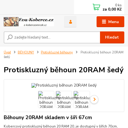
0
ks
za
0,00 Kč
Menu
Hledat
Úvod
BĚHOUNY
Protiskluzné běhouny
Protiskluzný běhoun 20RAM
šedý
Protiskluzný běhoun 20RAM šedý
Běhouny 20RAM skladem v šíři 67cm
Kobercový protiskluzný běhoun 20 RAM 20, je dostupný v šířích 70cm,