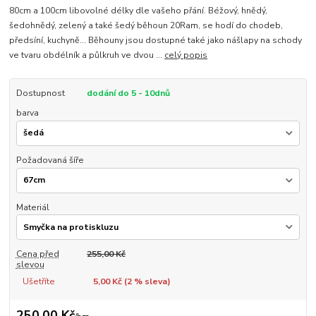
80cm a 100cm libovolné délky dle vašeho přání. Béžový, hnědý,
šedohnědý, zelený a také šedý běhoun 20Ram, se hodí do chodeb,
předsíní, kuchyně... Běhouny jsou dostupné také jako nášlapy na schody
ve tvaru obdélník a půlkruh ve dvou ...
celý popis
Dostupnost
dodání do 5 - 10dnů
barva
Požadovaná šíře
Materiál
Cena před
255,00 Kč
slevou
Ušetříte
5,00 Kč (
2
% sleva)
250,00 Kč