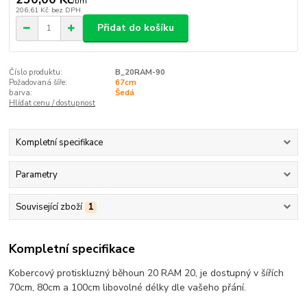
/
bm
206,61 Kč
bez DPH
Přidat do košíku
Číslo produktu:
B_20RAM-90
Požadovaná šíře:
67cm
barva:
Šedá
Hlídat cenu / dostupnost
Kompletní specifikace
Parametry
Související zboží
1
Kompletní specifikace
Kobercový protiskluzný běhoun 20 RAM 20, je dostupný v šířích
70cm, 80cm a 100cm libovolné délky dle vašeho přání.