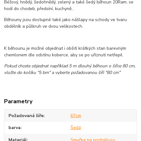
Béžový, hnědý, šedohnědý, zelený a také šedý běhoun 20Ram, se
hodí do chodeb, předsíní, kuchyně...
Běhouny jsou dostupné také jako nášlapy na schody ve tvaru
obdélník a půlkruh ve dvou velikostech.
K běhounu je možné objednat i obšití krátkých stan barevným
chemlonem dle odstínu koberce, aby se po uříznutí netřepil.
Pokud chcete objednat například 5 m dlouhý běhoun o šířce 80 cm,
vložte do košíku "5 bm" a vyberte požadovanou šíři "80 cm"
Parametry
Požadovaná šíře
67cm
barva
Šedá
Materiál
Smyčka na protiskluzu