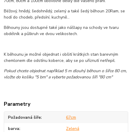
70cm, 80cm a 100cm libovolné délky dle vašeho přání.
Béžový, hnědý, šedohnědý, zelený a také šedý běhoun 20Ram, se
hodí do chodeb, předsíní, kuchyně...
Běhouny jsou dostupné také jako nášlapy na schody ve tvaru
obdélník a půlkruh ve dvou velikostech.
K běhounu je možné objednat i obšití krátkých stan barevným
chemlonem dle odstínu koberce, aby se po uříznutí netřepil.
Pokud chcete objednat například 5 m dlouhý běhoun o šířce 80 cm,
vložte do košíku "5 bm" a vyberte požadovanou šíři "80 cm"
Parametry
Požadovaná šíře
67cm
barva
Zelená