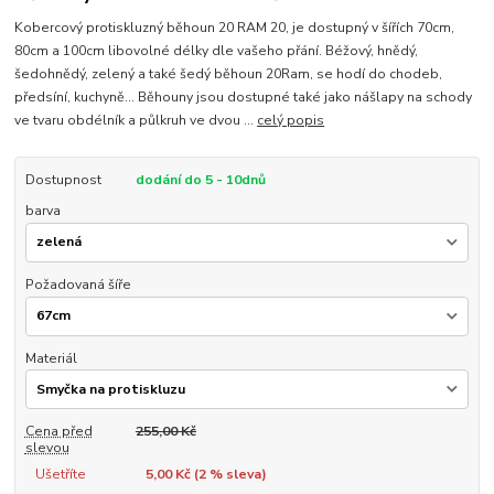
Kobercový protiskluzný běhoun 20 RAM 20, je dostupný v šířích 70cm,
80cm a 100cm libovolné délky dle vašeho přání. Béžový, hnědý,
šedohnědý, zelený a také šedý běhoun 20Ram, se hodí do chodeb,
předsíní, kuchyně... Běhouny jsou dostupné také jako nášlapy na schody
ve tvaru obdélník a půlkruh ve dvou ...
celý popis
Dostupnost
dodání do 5 - 10dnů
barva
Požadovaná šíře
Materiál
Cena před
255,00 Kč
slevou
Ušetříte
5,00 Kč (
2
% sleva)