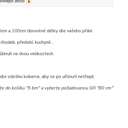
visející zboží
1
0cm a 100cm libovolné délky dle vašeho přání.
hodeb, předsíní, kuchyně...
ůlkruh ve dvou velikostech.
e odstínu koberce, aby se po uříznutí netřepil.
te do košíku "5 bm" a vyberte požadovanou šíři "80 cm"