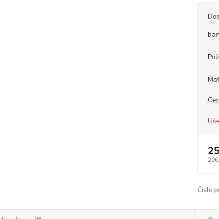
Dos
bar
Pož
Mat
Cen
Uše
25
206
Číslo p