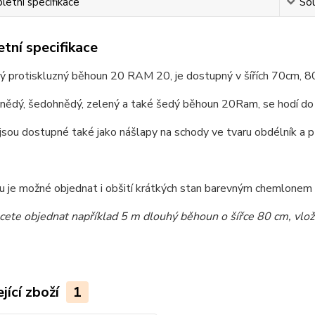
etní specifikace
Sou
tní specifikace
ý protiskluzný běhoun 20 RAM 20, je dostupný v šířích 70cm, 8
nědý, šedohnědý, zelený a také šedý běhoun 20Ram, se hodí do c
sou dostupné také jako nášlapy na schody ve tvaru obdélník a p
 je možné objednat i obšití krátkých stan barevným chemlonem dl
cete objednat například 5 m dlouhý běhoun o šířce 80 cm, vlož
jící zboží
1