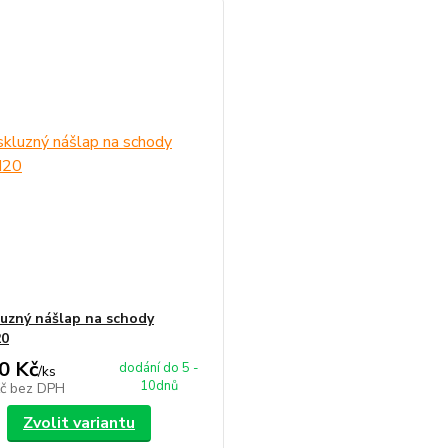
luzný nášlap na schody
0
0 Kč
dodání do 5 -
/
ks
10dnů
Kč
bez DPH
Zvolit variantu