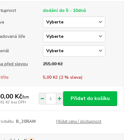
tupnost
dodání do 5 - 10dnů
va
adovaná šíře
eriál
a před slevou
255,00 Kč
tříte
5,00 Kč (
2
% sleva)
0,00 Kč
/
bm
Přidat do košíku
,61 Kč
bez DPH
roduktu:
B_20RAM
Hlídat cenu / dostupnost