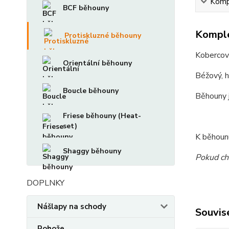
Kompl
BCF běhouny
Komple
Protiskluzné běhouny
Kobercov
Orientální běhouny
Béžový, h
Boucle běhouny
Běhouny j
Friese běhouny (Heat-
set)
K běhounu
Shaggy běhouny
Pokud ch
DOPLNKY
Nášlapy na schody
Souvise
Rohože