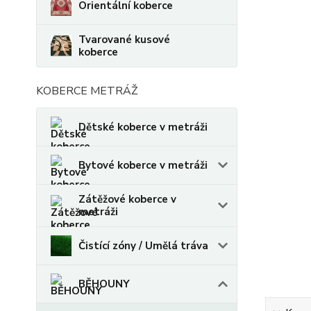
Orientální koberce
Tvarované kusové
koberce
KOBERCE METRÁŽ
Dětské koberce v metráži
Bytové koberce v metráži
Zátěžové koberce v
metráži
Čistící zóny / Umělá tráva
BĚHOUNY