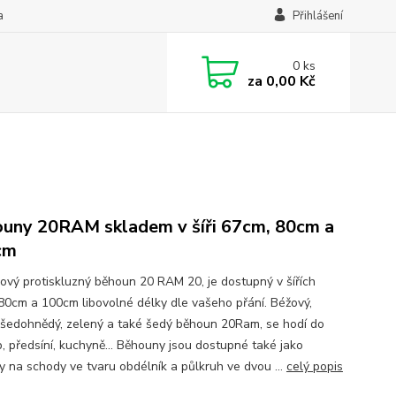
a
Přihlášení
0
ks
za
0,00 Kč
uny 20RAM skladem v šíři 67cm, 80cm a
cm
ový protiskluzný běhoun 20 RAM 20, je dostupný v šířích
80cm a 100cm libovolné délky dle vašeho přání. Béžový,
 šedohnědý, zelený a také šedý běhoun 20Ram, se hodí do
, předsíní, kuchyně... Běhouny jsou dostupné také jako
y na schody ve tvaru obdélník a půlkruh ve dvou ...
celý popis