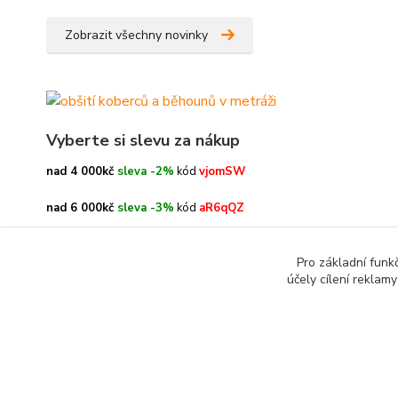
Zobrazit všechny novinky
Vyberte si slevu za nákup
nad 4 000kč
sleva -2%
kód
vjomSW
nad 6 000kč
sleva -3%
kód
aR6qQZ
nad 8 000kč
sleva -4%
kód
oe3h9c
Pro základní funk
účely cílení reklam