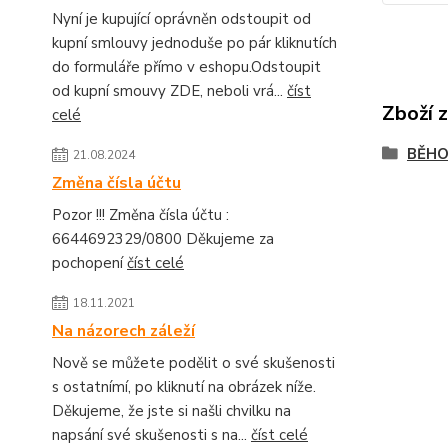
Nyní je kupující oprávněn odstoupit od
kupní smlouvy jednoduše po pár kliknutích
do formuláře přímo v eshopu.Odstoupit
od kupní smouvy ZDE, neboli vrá...
číst
Zboží 
celé
BĚH
21.08.2024
Změna čísla účtu
Pozor !!! Změna čísla účtu :
6644692329/0800 Děkujeme za
pochopení
číst celé
18.11.2021
Na názorech záleží
Nově se můžete podělit o své skušenosti
s ostatnímí, po kliknutí na obrázek níže.
Děkujeme, že jste si našli chvilku na
napsání své skušenosti s na...
číst celé