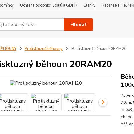
odmínky
Ochrana osobních údajú a GDPR
Články
Recenze a Heurek
Hledat
BĚHOUNY
Protiskluzné běhouny
Protiskluzný běhoun 20RAM20
iskluzný běhoun 20RAM20
Běho
100
Koberc
70cm, 
hnědý,
chodeb
nášlap