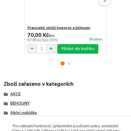
Pravouhlé obšití koberce a běhouny
Protiskluzn
70,00 Kč
115,00 K
/
bm
Skladem
57,85 Kč
bez DPH
95,04 Kč
bez
Přidat do košíku
Zboží zařazeno v kategoriích
AKCE
BĚHOUNY
Akční nabídka
Shaggy běhouny
Pro základní funkčnost, zpříjemnění používání webu, analytické
účely a v případě udělení souhlasu také pro účely cílení reklamy