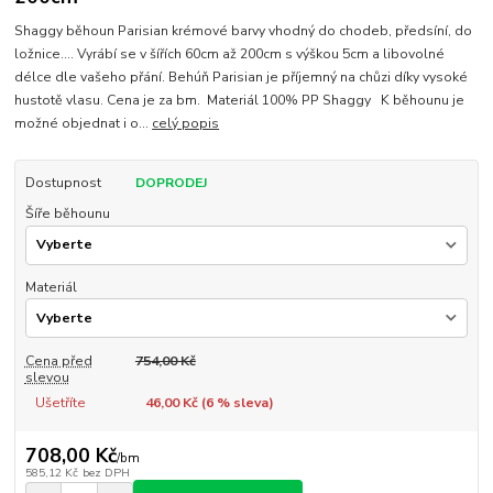
Shaggy běhoun Parisian krémové barvy vhodný do chodeb, předsíní, do
ložnice.... Vyrábí se v šířích 60cm až 200cm s výškou 5cm a libovolné
délce dle vašeho přání. Behúň Parisian je příjemný na chůzi díky vysoké
hustotě vlasu. Cena je za bm. Materiál 100% PP Shaggy K běhounu je
možné objednat i o...
celý popis
Dostupnost
DOPRODEJ
Šíře běhounu
Materiál
Cena před
754,00 Kč
slevou
Ušetříte
46,00 Kč (
6
% sleva)
708,00 Kč
/
bm
585,12 Kč
bez DPH