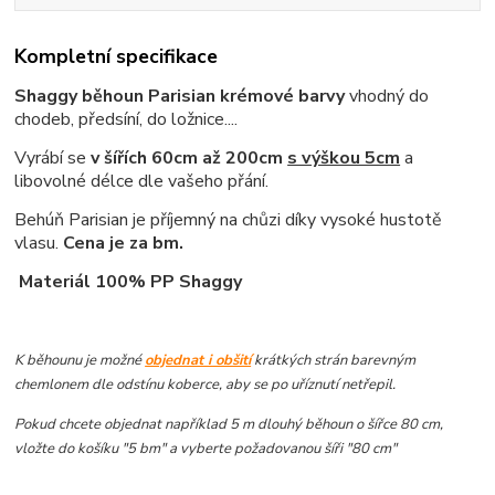
Kompletní specifikace
Shaggy běhoun Parisian krémové barvy
vhodný do
chodeb, předsíní, do ložnice....
Vyrábí se
v šířích 60cm až 200cm
s výškou 5cm
a
libovolné délce dle vašeho přání.
Behúň Parisian je příjemný na chůzi díky vysoké hustotě
vlasu.
Cena je za bm.
Materiál 100% PP Shaggy
K běhounu je možné
objednat i obšití
krátkých strán barevným
chemlonem dle odstínu koberce, aby se po uříznutí netřepil.
Pokud chcete objednat například 5 m dlouhý běhoun o šířce 80 cm,
vložte do košíku "5 bm" a vyberte požadovanou šíři "80 cm"