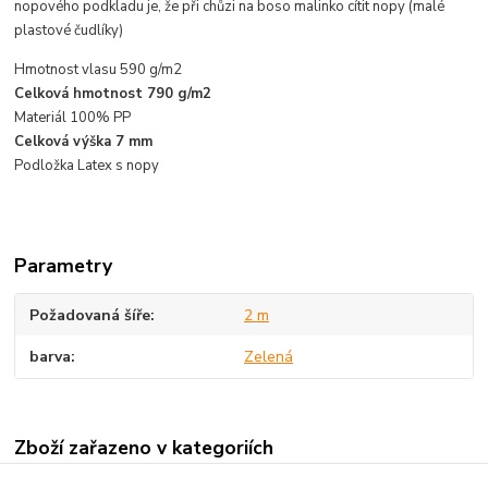
nopového podkladu je, že při chůzi na boso
malinko
cítit nopy (malé
plastové čudlíky)
Hmotnost vlasu 590 g/m2
Celková hmotnost 790 g/m2
Materiál 100% PP
Celková výška 7 mm
Podložka Latex s nopy
Parametry
Požadovaná šíře
2 m
barva
Zelená
Zboží zařazeno v kategoriích
Čistící zóny / Umělá tráva