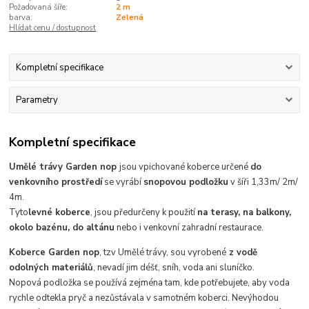
Požadovaná šíře:
2 m
barva:
Zelená
Hlídat cenu / dostupnost
Kompletní specifikace
Parametry
Kompletní specifikace
Umělé trávy Garden nop
jsou
vpichované koberce
určené
do
venkovního prostředí
se vyrábí
s
nopovou podložku
v šíři 1,33m/ 2m/
4m.
Tyto
levné koberce
, jsou předurčeny k použití
na terasy, na balkony,
okolo bazénu, do altánu
nebo i venkovní zahradní restaurace.
Koberce Garden nop
, tzv Umělé trávy, sou vyrobené
z vodě
odolných materiálů
, nevadí jim déšť, sníh, voda ani sluníčko.
Nopová podložka se používá zejména tam, kde potřebujete, aby voda
rychle odtekla pryč a nezůstávala v samotném koberci.
Nevýhodou