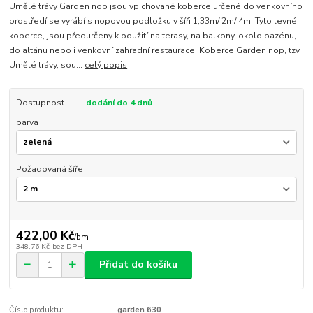
Umělé trávy Garden nop jsou vpichované koberce určené do venkovního
prostředí se vyrábí s nopovou podložku v šíři 1,33m/ 2m/ 4m. Tyto levné
koberce, jsou předurčeny k použití na terasy, na balkony, okolo bazénu,
do altánu nebo i venkovní zahradní restaurace. Koberce Garden nop, tzv
Umělé trávy, sou...
celý popis
Dostupnost
dodání do 4 dnů
barva
Požadovaná šíře
422,00 Kč
/
bm
348,76 Kč
bez DPH
Přidat do košíku
Číslo produktu:
garden 630