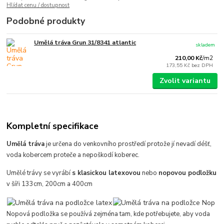
Hlídat cenu / dostupnost
Podobné produkty
Umělá tráva Grun 31/8341 atlantic
skladem
210,00 Kč
/
m2
173,55 Kč
bez DPH
Zvolit variantu
Kompletní specifikace
Umělá tráva
je určena do venkovního prostředí protože jí nevadí déšť,
voda kobercem proteče a nepoškodí koberec.
Umělé trávy se vyrábí
s klasickou latexovou
nebo
nopovou podložku
v šíři 133cm, 200cm a 400cm
Nopová podložka se používá zejména tam, kde potřebujete, aby voda