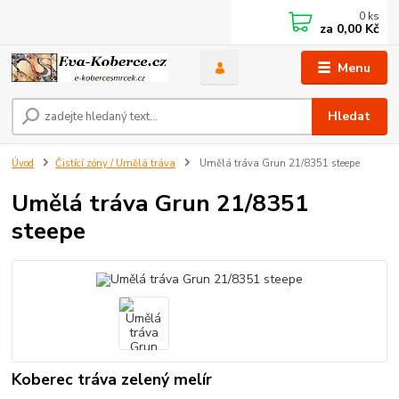
0
ks
za
0,00 Kč
Menu
Hledat
Úvod
Čistící zóny / Umělá tráva
Umělá tráva Grun 21/8351 steepe
Umělá tráva Grun 21/8351
steepe
Koberec tráva zelený melír