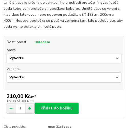
Umělá tráva je určena do venkovního prostředí protože jí nevadí déšť,
voda kobercem proteče a nepoškodí koberec. Umělé trávy se vyrábí s
klasickou latexovou nebo nopovou podložku v šíři 133cm, 200cm a
400cm Nopová podložka se používá zejména tam, kde potřebujete, aby
voda rychle odtekla pr...
celý popis
Dostupnost
skladem
barva
Varianta
210,00 Kč
/
m2
173,55 Kč
bez DPH
Přidat do košíku
Číslo produktu:
grun 21steepe