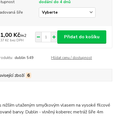
tupnost
dodání do 4 dnů
adovaná šíře
1,00 Kč
/
m2
Přidat do košíku
,37 Kč
bez DPH
roduktu:
dublin 549
Hlídat cenu / dostupnost
visející zboží
6
y s nižším utaženým smyčkovým vlasem na vysoké filcové
ované barvy. Dublin - vlněný koberec metráž šíře 4m