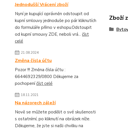
Jednodušší Vrácení zboží
Nyní je kupující oprávněn odstoupit od
Zboží 
kupní smlouvy jednoduše po pár kliknutích
do formuláře přímo v eshopu.Odstoupit
Bytov
od kupní smouvy ZDE, neboli vrá...
číst
celé
21.08.2024
Změna čísla účtu
Pozor !!! Změna čísla účtu :
6644692329/0800 Děkujeme za
pochopení
číst celé
18.11.2021
Na názorech záleží
Nově se můžete podělit o své skušenosti
s ostatnímí, po kliknutí na obrázek níže.
Děkujeme, že jste si našli chvilku na