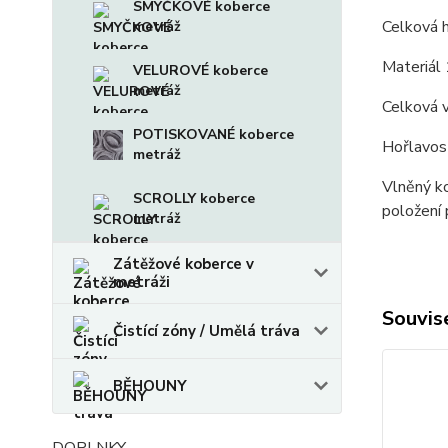
SMYČKOVÉ koberce
Celková 
metráž
Materiál 
VELUROVÉ koberce
metráž
Celková 
POTISKOVANÉ koberce
Hořlavos
metráž
Vlněný ko
SCROLLY koberce
položení 
metráž
Zátěžové koberce v
metráži
Souvise
Čistící zóny / Umělá tráva
BĚHOUNY