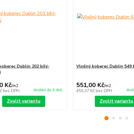
koberec Dublin 202 bílý-
Vlněný koberec Dublin 549 
ý
0 Kč
551,00 Kč
/
m2
/
m2
dodání do 4 dnů
dodá
Kč
bez DPH
455,37 Kč
bez DPH
Zvolit variantu
Zvolit variantu