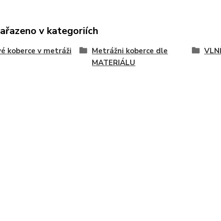
zařazeno v kategoriích
é koberce v metráži
Metrážni koberce dle
VLNĚ
MATERIÁLU