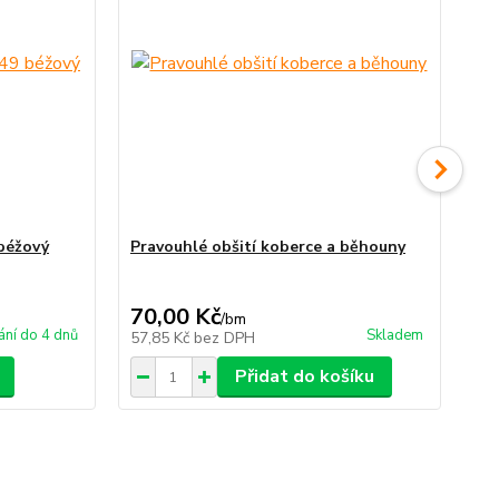
béžový
Pravouhlé obšití koberce a běhouny
Ko
70,00 Kč
93
/
bm
ní do 4 dnů
Skladem
57,85 Kč
bez DPH
76
Přidat do košíku