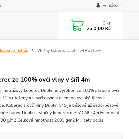
a
Přihlášení
0
ks
za
0,00 Kč
koberce metráž
Vlněný koberec Dublin 549 béžový
rec ze 100% ovčí vlny v šíři 4m
ní metrážový koberec Dublin je vyroben ze 100% přírodní ovčí
 nižším utaženým smyčkovým vlasem na vysoké filcové
ce. Koberec s ovčí vlny Dublin 549 je béžové až šedo-béžové
vané barvy. Dublin - vlněný koberec metráž šíře 4m Hmotnost
730 g/m2 Celková hmotnost 2000 g/m2 M...
celý popis