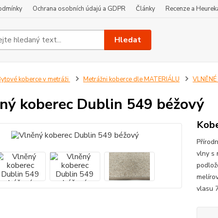
odmínky
Ochrana osobních údajú a GDPR
Články
Recenze a Heurek
Hledat
ytové koberce v metráži
Metrážni koberce dle MATERIÁLU
VLNĚNÉ 
ný koberec Dublin 549 béžový
Kobe
Přírod
vlny s
podlož
melíro
vlasu 