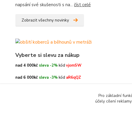
napsání své skušenosti s na...
číst celé
Zobrazit všechny novinky
Vyberte si slevu za nákup
nad 4 000kč
sleva -2%
kód
vjomSW
nad 6 000kč
sleva -3%
kód
aR6qQZ
nad 8 000kč
sleva -4%
kód
oe3h9c
Pro základní funk
účely cílení reklam