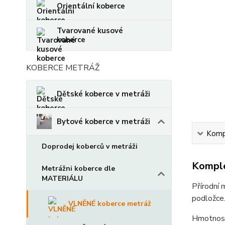
Orientální koberce
Tvarované kusové
koberce
KOBERCE METRÁŽ
Dětské koberce v metráži
Bytové koberce v metráži
Kompl
Doprodej koberců v metráži
Komple
Metrážni koberce dle
MATERIÁLU
Přírodní 
podložce.
VLNĚNÉ koberce metráž
Hmotnost