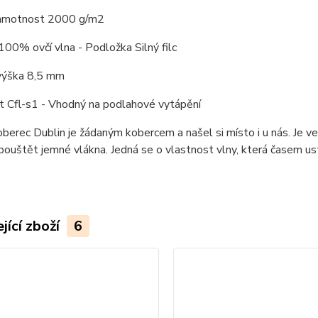
hmotnost 2000 g/m2
100% ovčí vlna - Podložka Silný filc
výška 8,5 mm
t Cfl-s1 - Vhodný na podlahové vytápění
berec Dublin je žádaným kobercem a našel si místo i u nás. Je 
pouštět jemné vlákna. Jedná se o vlastnost vlny, která časem us
jící zboží
6