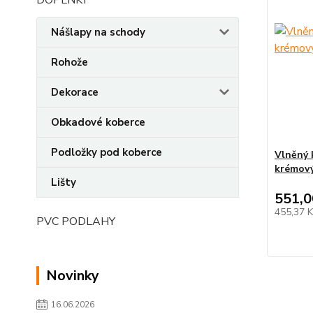
DOPLNKY
Nášlapy na schody
Rohože
Dekorace
Obkadové koberce
Podložky pod koberce
Vlněný 
krémov
Lišty
551,0
455,37 
PVC PODLAHY
Novinky
16.06.2026