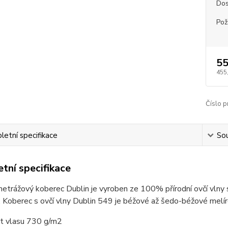
Dos
Pož
55
455
Číslo p
etní specifikace
Sou
tní specifikace
metrážový koberec Dublin je vyroben ze 100% přírodní ovčí vln
 Koberec s ovčí vlny Dublin 549 je béžové až šedo-béžové melír
 vlasu 730 g/m2