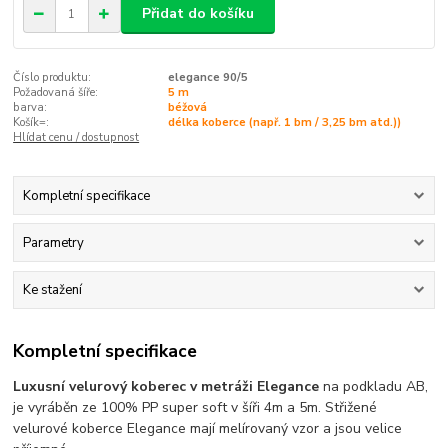
Přidat do košíku
Číslo produktu:
elegance 90/5
Požadovaná šíře:
5 m
barva:
béžová
Košík=:
délka koberce (např. 1 bm / 3,25 bm atd.))
Hlídat cenu / dostupnost
Kompletní specifikace
Parametry
Ke stažení
Kompletní specifikace
Luxusní velurový koberec v metráži Elegance
na podkladu AB,
je vyráběn ze 100% PP super soft v šíři 4m a 5m. Střižené
velurové koberce Elegance mají melírovaný vzor a jsou velice