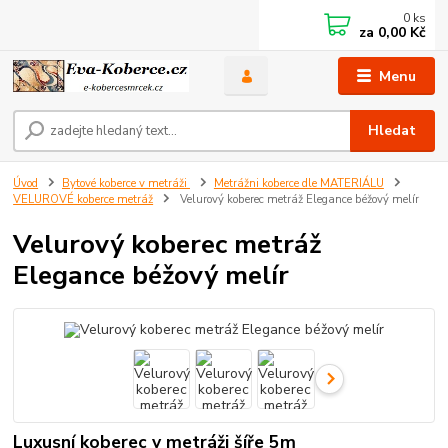
0
ks
za
0,00 Kč
Menu
Hledat
Úvod
Bytové koberce v metráži
Metrážni koberce dle MATERIÁLU
VELUROVÉ koberce metráž
Velurový koberec metráž Elegance béžový melír
Velurový koberec metráž
Elegance béžový melír
Luxusní koberec v metráži šíře 5m