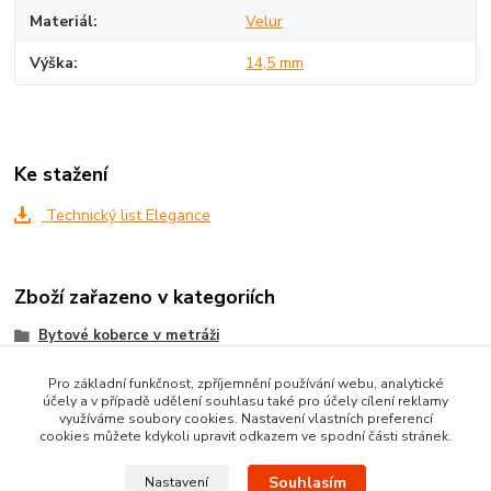
Materiál
Velur
Výška
14,5 mm
Ke stažení
Technický list Elegance
Zboží zařazeno v kategoriích
Bytové koberce v metráži
Metrážni koberce dle MATERIÁLU
Pro základní funkčnost, zpříjemnění používání webu, analytické
účely a v případě udělení souhlasu také pro účely cílení reklamy
VELUROVÉ koberce metráž
využíváme soubory cookies. Nastavení vlastních preferencí
cookies můžete kdykoli upravit odkazem ve spodní části stránek.
Souhlasím
Nastavení