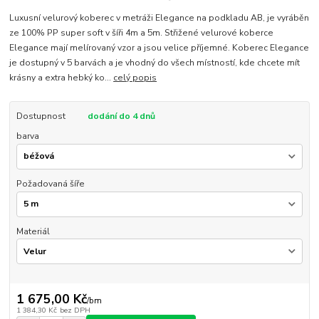
Luxusní velurový koberec v metráži Elegance na podkladu AB, je vyráběn
ze 100% PP super soft v šíři 4m a 5m. Střižené velurové koberce
Elegance mají melírovaný vzor a jsou velice příjemné. Koberec Elegance
je dostupný v 5 barvách a je vhodný do všech místností, kde chcete mít
krásny a extra hebký ko...
celý popis
Dostupnost
dodání do 4 dnů
barva
Požadovaná šíře
Materiál
1 675,00 Kč
/
bm
1 384,30 Kč
bez DPH