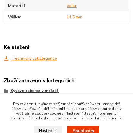
Materiál
Velur
Výška
14,5 mm
Ke stažení
Technický list Elegance
Zboží zařazeno v kategoriích
Bytové koberce v metráži
Metrážni koberce dle MATERIÁLU
Pro základní funkčnost, zpříjemnění používání webu, analytické
účely a v případě udělení souhlasu také pro účely cílení reklamy
VELUROVÉ koberce metráž
využíváme soubory cookies. Nastavení vlastních preferencí
cookies můžete kdykoli upravit odkazem ve spodní části stránek.
Souhlasím
Nastavení