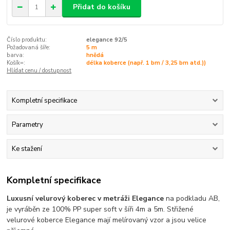
Přidat do košíku
Číslo produktu:
elegance 92/5
Požadovaná šíře:
5 m
barva:
hnědá
Košík=:
délka koberce (např. 1 bm / 3,25 bm atd.))
Hlídat cenu / dostupnost
Kompletní specifikace
Parametry
Ke stažení
Kompletní specifikace
Luxusní velurový koberec v metráži Elegance
na podkladu AB,
je vyráběn ze 100% PP super soft v šíři 4m a 5m. Střižené
velurové koberce Elegance mají melírovaný vzor a jsou velice