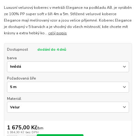
Luxusní velurový koberec v metráži Elegance na podkladu AB, je vyráběn
ze 100% PP super soft v šíři 4m a 5m. Střižené velurové koberce
Elegance mají melírovaný vzor a jsou velice příjemné. Koberec Elegance
je dostupný v 5 barvách a je vhodný do všech místností, kde chcete mít
krásny a extra hebký ko...
celý popis
Dostupnost
dodání do 4 dnů
barva
Požadovaná šíře
Materiál
1 675,00 Kč
/
bm
1 384,30 Kč
bez DPH