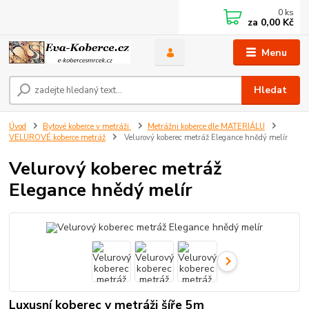
0
ks
za
0,00 Kč
Menu
Hledat
Úvod
Bytové koberce v metráži
Metrážni koberce dle MATERIÁLU
VELUROVÉ koberce metráž
Velurový koberec metráž Elegance hnědý melír
Velurový koberec metráž
Elegance hnědý melír
Luxusní koberec v metráži šíře 5m