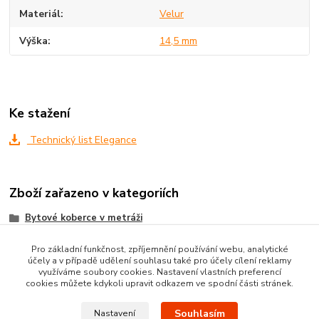
Materiál
Velur
Výška
14,5 mm
Ke stažení
Technický list Elegance
Zboží zařazeno v kategoriích
Bytové koberce v metráži
Metrážni koberce dle MATERIÁLU
Pro základní funkčnost, zpříjemnění používání webu, analytické
účely a v případě udělení souhlasu také pro účely cílení reklamy
VELUROVÉ koberce metráž
využíváme soubory cookies. Nastavení vlastních preferencí
cookies můžete kdykoli upravit odkazem ve spodní části stránek.
Souhlasím
Nastavení