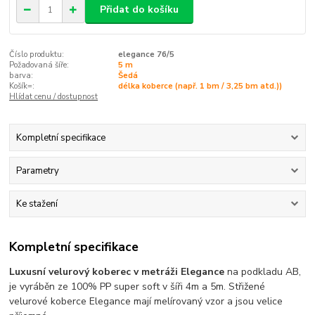
Přidat do košíku
Číslo produktu:
elegance 76/5
Požadovaná šíře:
5 m
barva:
Šedá
Košík=:
délka koberce (např. 1 bm / 3,25 bm atd.))
Hlídat cenu / dostupnost
Kompletní specifikace
Parametry
Ke stažení
Kompletní specifikace
Luxusní velurový koberec v metráži Elegance
na podkladu AB,
je vyráběn ze 100% PP super soft v šíři 4m a 5m. Střižené
velurové koberce Elegance mají melírovaný vzor a jsou velice