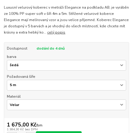
Luxusní velurový koberec v metráži Elegance na podkladu AB, je vyráběn
ze 100% PP super soft v šíři 4m a 5m. Střižené velurové koberce
Elegance mají melírovaný vzor a jsou velice příjemné. Koberec Elegance
je dostupný v 5 barvách a je vhodný do všech místností, kde chcete mít
krásny a extra hebký ko...
celý popis
Dostupnost
dodání do 4 dnů
barva
Požadovaná šíře
Materiál
1 675,00 Kč
/
bm
1 384,30 Kč
bez DPH