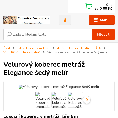
0
ks
za
0,00 Kč
Menu
Hledat
Úvod
Bytové koberce v metráži
Metrážni koberce dle MATERIÁLU
VELUROVÉ koberce metráž
Velurový koberec metráž Elegance šedý melír
Velurový koberec metráž
Elegance šedý melír
Luxusní koberec v metráži šíře 5m