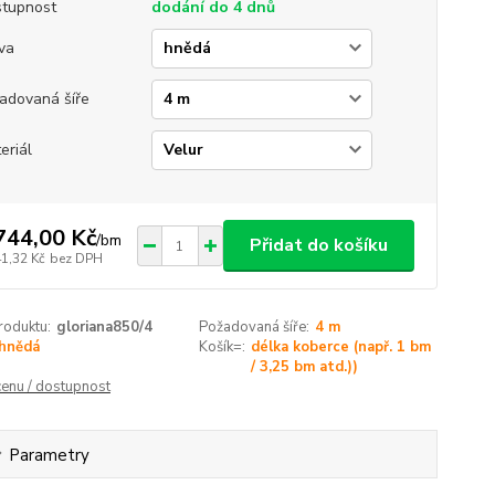
tupnost
dodání do 4 dnů
va
adovaná šíře
eriál
744,00 Kč
/
bm
Přidat do košíku
41,32 Kč
bez DPH
roduktu:
gloriana850/4
Požadovaná šíře:
4 m
hnědá
Košík=:
délka koberce (např. 1 bm
/ 3,25 bm atd.))
cenu / dostupnost
Parametry