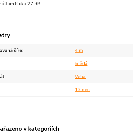
ý útlum hluku 27 dB
etry
vaná šíře
4 m
hnědá
ál
Velur
13 mm
zařazeno v kategoriích