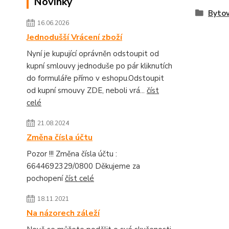
Novinky
Bytov
16.06.2026
Jednodušší Vrácení zboží
Nyní je kupující oprávněn odstoupit od
kupní smlouvy jednoduše po pár kliknutích
do formuláře přímo v eshopu.Odstoupit
od kupní smouvy ZDE, neboli vrá...
číst
celé
21.08.2024
Změna čísla účtu
Pozor !!! Změna čísla účtu :
6644692329/0800 Děkujeme za
pochopení
číst celé
18.11.2021
Na názorech záleží