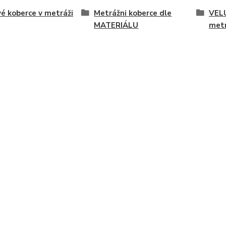
é koberce v metráži
Metrážni koberce dle
VEL
MATERIÁLU
met