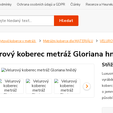
odmínky
Ochrana osobních údajú a GDPR
Články
Recenze a Heurek
Hledat
ytové koberce v metráži
Metrážni koberce dle MATERIÁLU
VELUROV
rový koberec metráž Gloriana h
Stři
Luxusn
vyrábě
koberc
o jemn
působí