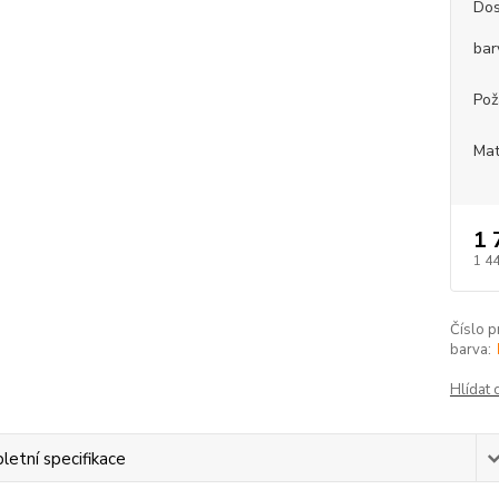
Dos
bar
Pož
Mat
1 
1 4
Číslo p
barva:
Hlídat 
etní specifikace