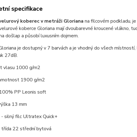
tní specifikace
velurový koberec v metráži Gloriana
na filcovém podkladu, je
velurové koberce Gloriana mají dvoubarevné kroucené vlákno, tud
 na došlap a působí luxusním dojmem.
loriana je dostupný v 7 barvách a je vhodný do všech místností,
uk 27dB.
 vlasu 1000 g/m2
hmotnost 1900 g/m2
 100% PP Leonis soft
výška 13 mm
- silný filc Ultratex Quick+
třída 22 střední bytová