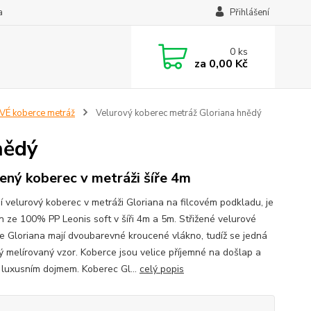
a
Přihlášení
0
ks
za
0,00 Kč
É koberce metráž
Velurový koberec metráž Gloriana hnědý
nědý
žený koberec v metráži šíře 4m
í velurový koberec v metráži Gloriana na filcovém podkladu, je
n ze 100% PP Leonis soft v šíři 4m a 5m. Střižené velurové
e Gloriana mají dvoubarevné kroucené vlákno, tudíž se jedná
ý melírovaný vzor. Koberce jsou velice příjemné na došlap a
 luxusním dojmem. Koberec Gl...
celý popis