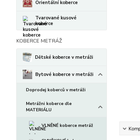
Orientální koberce
Tvarované kusové
koberce
KOBERCE METRÁŽ
Dětské koberce v metráži
Bytové koberce v metráži
Doprodej koberců v metráži
Metrážni koberce dle
MATERIÁLU
VLNĚNÉ koberce metráž
Kompl