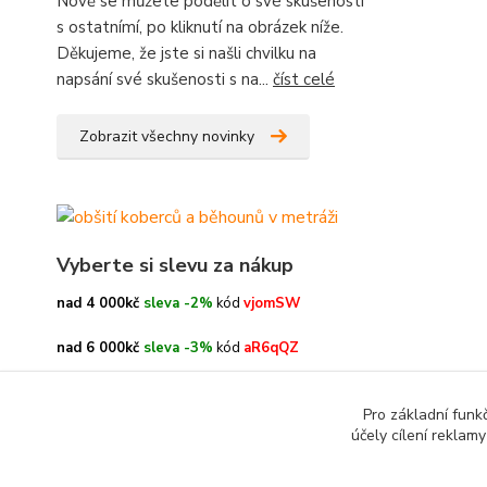
Nově se můžete podělit o své skušenosti
s ostatnímí, po kliknutí na obrázek níže.
Děkujeme, že jste si našli chvilku na
napsání své skušenosti s na...
číst celé
Zobrazit všechny novinky
Vyberte si slevu za nákup
nad 4 000kč
sleva -2%
kód
vjomSW
nad 6 000kč
sleva -3%
kód
aR6qQZ
nad 8 000kč
sleva -4%
kód
oe3h9c
Pro základní funk
účely cílení reklam