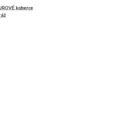
UROVÉ koberce
ráž