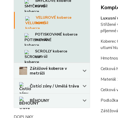
SMYČKOVÉ koberce
metráž
Komple
VELUROVÉ koberce
Luxusní 
metráž
Střižené 
příjemné
POTISKOVANÉ koberce
metráž
Koberec G
utlumí hl
SCROLLY koberce
metráž
Hmotnost
Zátěžové koberce v
Celková 
metráži
Materiál
Čistící zóny / Umělá tráva
Celková 
Podložka 
BĚHOUNY
Zátěžová 
DOPLNKY