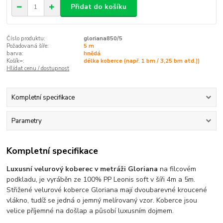
Přidat do košíku
Číslo produktu:
gloriana850/5
Požadovaná šíře:
5 m
barva:
hnědá
Košík=:
délka koberce (např. 1 bm / 3,25 bm atd.))
Hlídat cenu / dostupnost
Kompletní specifikace
Parametry
Kompletní specifikace
Luxusní velurový koberec v metráži Gloriana
na filcovém
podkladu, je vyráběn ze 100% PP Leonis soft v šíři 4m a 5m.
Střižené velurové koberce Gloriana mají dvoubarevné kroucené
vlákno, tudíž se jedná o jemný melírovaný vzor. Koberce jsou
velice příjemné na došlap a působí luxusním dojmem.