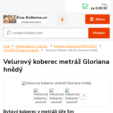
0
ks
za
0,00 Kč
Menu
Hledat
Úvod
Bytové koberce v metráži
Metrážni koberce dle MATERIÁLU
VELUROVÉ koberce metráž
Velurový koberec metráž Gloriana hnědý
Velurový koberec metráž Gloriana
hnědý
Bytový koberec v metráži šíře 5m