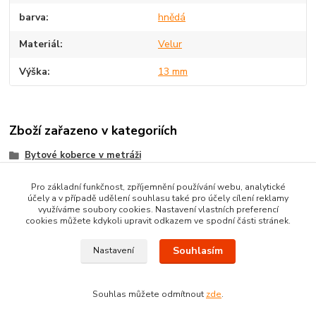
barva
hnědá
Materiál
Velur
Výška
13 mm
Zboží zařazeno v kategoriích
Bytové koberce v metráži
Metrážni koberce dle MATERIÁLU
Pro základní funkčnost, zpříjemnění používání webu, analytické
účely a v případě udělení souhlasu také pro účely cílení reklamy
VELUROVÉ koberce metráž
využíváme soubory cookies. Nastavení vlastních preferencí
cookies můžete kdykoli upravit odkazem ve spodní části stránek.
Souhlasím
Nastavení
Souhlas můžete odmítnout
zde
.
Vytvořeno na
Eshop-rychle.cz