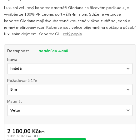
Luxusní velurový koberec v metráži Gloriana na filcovém podkladu, je
vyráběn ze 100% PP Leonis soft v šíři 4m a 5m. Střižené velurové
koberce Gloriana mají dvoubarevné kroucené vlákno, tudíž se jedná o
jemný melírovaný vzor. Koberce jsou velice příjemné na došlap a působí
luxusním dojmem. Koberec Gl...
celý popis
Dostupnost
dodání do 4 dnů
barva
Požadovaná šíře
Materiál
2 180,00 Kč
/
bm
1 801,65 Kč
bez DPH