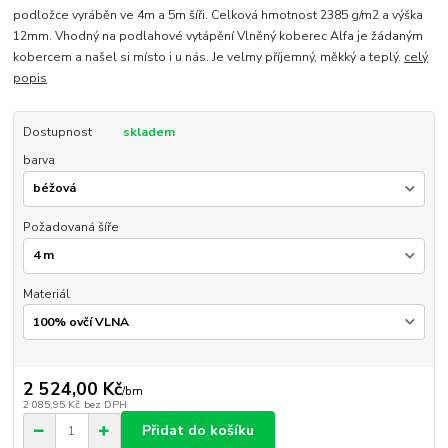
podložce vyráběn ve 4m a 5m šíři. Celková hmotnost 2385 g/m2 a výška
12mm. Vhodný na podlahové vytápění Vlněný koberec Alfa je žádaným
kobercem a našel si místo i u nás. Je velmy příjemný, měkký a teplý.
celý
popis
Dostupnost
skladem
barva
Požadovaná šíře
Materiál
2 524,00 Kč
/
bm
2 085,95 Kč
bez DPH
Přidat do košíku