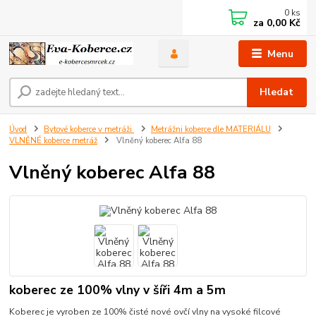
0
ks
za
0,00 Kč
Menu
Hledat
Úvod
Bytové koberce v metráži
Metrážni koberce dle MATERIÁLU
VLNĚNÉ koberce metráž
Vlněný koberec Alfa 88
Vlněný koberec Alfa 88
koberec ze 100% vlny v šíři 4m a 5m
Koberec je vyroben ze 100% čisté nové ovčí vlny na vysoké filcové