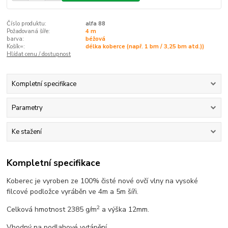
Číslo produktu:
alfa 88
Požadovaná šíře:
4 m
barva:
béžová
Košík=:
délka koberce (např. 1 bm / 3,25 bm atd.))
Hlídat cenu / dostupnost
Kompletní specifikace
Parametry
Ke stažení
Kompletní specifikace
Koberec je vyroben ze 100% čisté nové ovčí vlny na vysoké
filcové podložce vyráběn ve 4m a 5m šíři.
2
Celková hmotnost 2385 g/m
a výška 12mm.
Vhodný na podlahové vytápění