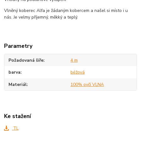
Vlněný koberec Alfa je žádaným kobercem a našel si místo i u
nás. Je velmy příjemný, měkký a teplý.
Parametry
Požadovaná šíře
4 m
barva
béžová
Materiál
100% ovčí VLNA
Ke stažení
TL