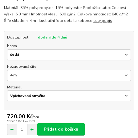
Materiál: 85% polypropylen, 15% polyester Podložka: latex Celková
výška: 6,8 mm Hmotnost vlasu: 630 g/m2 Celková hmotnost: 840 g/m2
Šíře skladem: 4 m Ilustrační foto detailu koberce
celý popis
Dostupnost
dodání do 4 dnů
barva
Požadovaná šíře
Materiál
720,00 Kč
/
bm
595,04 Kč
bez DPH
Přidat do košíku