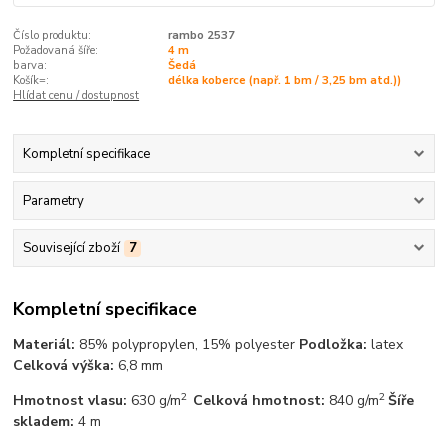
Číslo produktu:
rambo 2537
Požadovaná šíře:
4 m
barva:
Šedá
Košík=:
délka koberce (např. 1 bm / 3,25 bm atd.))
Hlídat cenu / dostupnost
Kompletní specifikace
Parametry
Související zboží
7
Kompletní specifikace
Materiál:
85% polypropylen, 15% polyester
Podložka:
latex
Celková výška:
6,8 mm
2
2
Hmotnost vlasu:
630 g/m
Celková hmotnost:
840 g/m
Šíře
skladem:
4 m