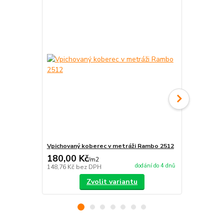
Vpichovaný koberec v metráži Rambo 2512
Vpichovaný 
180,00 Kč
180,00 K
/
m2
dodání do 4 dnů
148,76 Kč
bez DPH
148,76 Kč
be
Zvolit variantu