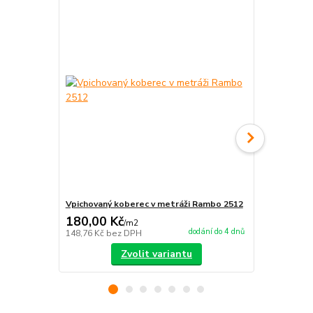
Vpichovaný koberec v metráži Rambo 2512
Vpichovaný 
180,00 Kč
180,00 K
/
m2
dodání do 4 dnů
148,76 Kč
bez DPH
148,76 Kč
be
Zvolit variantu