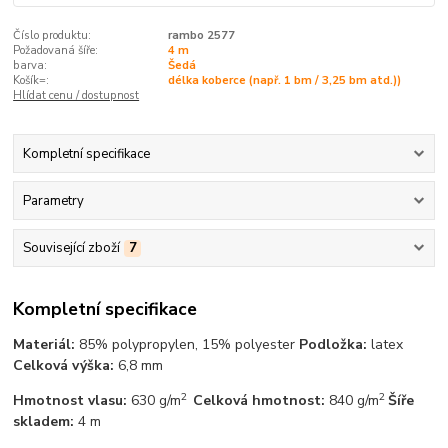
Číslo produktu:
rambo 2577
Požadovaná šíře:
4 m
barva:
Šedá
Košík=:
délka koberce (např. 1 bm / 3,25 bm atd.))
Hlídat cenu / dostupnost
Kompletní specifikace
Parametry
Související zboží
7
Kompletní specifikace
Materiál:
85% polypropylen, 15% polyester
Podložka:
latex
Celková výška:
6,8 mm
2
2
Hmotnost vlasu:
630 g/m
Celková hmotnost:
840 g/m
Šíře
skladem:
4 m