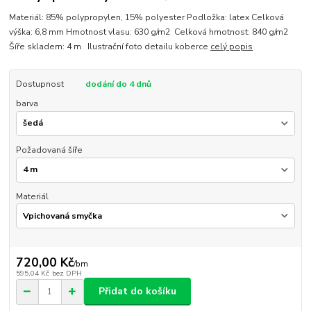
Materiál: 85% polypropylen, 15% polyester Podložka: latex Celková
výška: 6,8 mm Hmotnost vlasu: 630 g/m2 Celková hmotnost: 840 g/m2
Šíře skladem: 4 m Ilustrační foto detailu koberce
celý popis
Dostupnost
dodání do 4 dnů
barva
Požadovaná šíře
Materiál
720,00 Kč
/
bm
595,04 Kč
bez DPH
Přidat do košíku