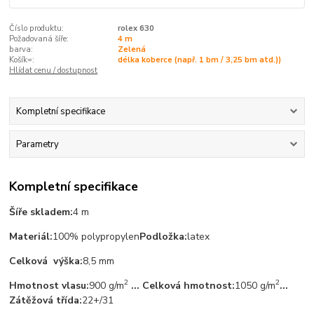
Číslo produktu:
rolex 630
Požadovaná šíře:
4 m
barva:
Zelená
Košík=:
délka koberce (např. 1 bm / 3,25 bm atd.))
Hlídat cenu / dostupnost
Kompletní specifikace
Parametry
Kompletní specifikace
Šíře skladem:
4 m
Materiál:
100% polypropylen
Podložka:
latex
Celková výška:
8,5 mm
2
2
Hmotnost vlasu:
900 g/m
... Celková hmotnost:
1050 g/m
...
Zátěžová třída:
22+/31