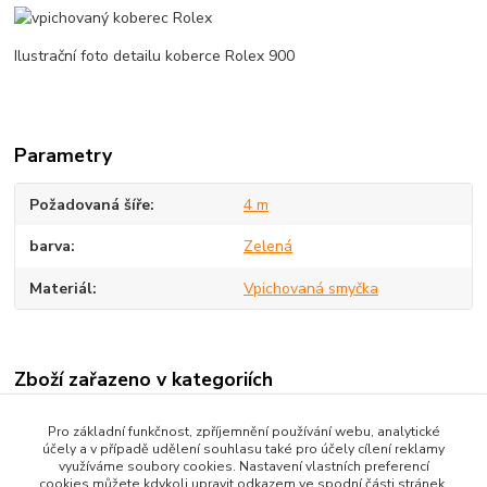
Ilustrační foto detailu koberce Rolex 900
Parametry
Požadovaná šíře
4 m
barva
Zelená
Materiál
Vpichovaná smyčka
Zboží zařazeno v kategoriích
Zátěžové koberce v metráži
Pro základní funkčnost, zpříjemnění používání webu, analytické
účely a v případě udělení souhlasu také pro účely cílení reklamy
Vpichované zátěžové koberce
využíváme soubory cookies. Nastavení vlastních preferencí
cookies můžete kdykoli upravit odkazem ve spodní části stránek.