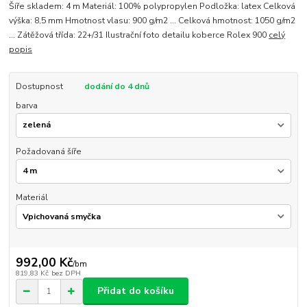
Šíře skladem: 4 m Materiál: 100% polypropylen Podložka: latex Celková
výška: 8,5 mm Hmotnost vlasu: 900 g/m2 ... Celková hmotnost: 1050 g/m2
... Zátěžová třída: 22+/31 Ilustrační foto detailu koberce Rolex 900
celý
popis
Dostupnost
dodání do 4 dnů
barva
Požadovaná šíře
Materiál
992,00 Kč
/
bm
819,83 Kč
bez DPH
Přidat do košíku