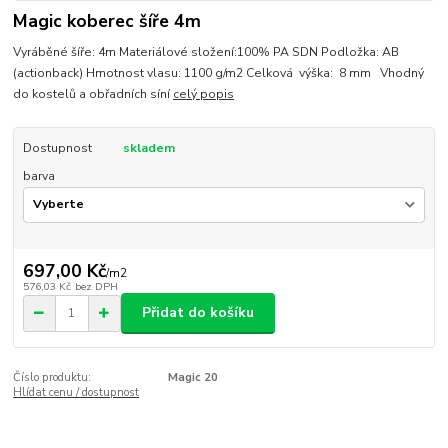
Magic koberec šíře 4m
Vyráběné šíře: 4m Materiálové složení:100% PA SDN Podložka: AB
(actionback) Hmotnost vlasu: 1100 g/m2 Celková výška: 8 mm Vhodný
do kostelů a obřadních síní
celý popis
Dostupnost
skladem
barva
697,00 Kč
/
m2
576,03 Kč
bez DPH
Přidat do košíku
Číslo produktu:
Magic 20
Hlídat cenu / dostupnost