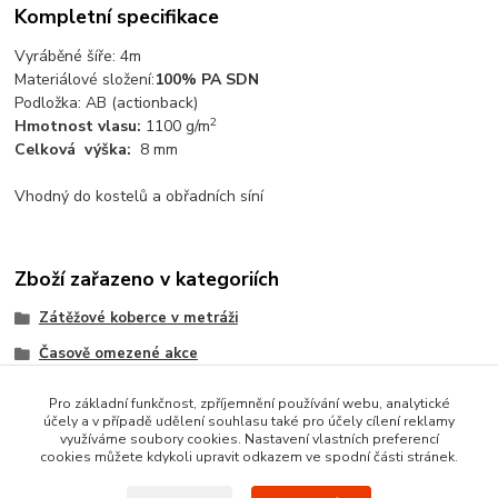
Kompletní specifikace
Vyráběné šíře: 4m
Materiálové složení:
100% PA SDN
Podložka: AB (actionback)
2
Hmotnost vlasu:
1100 g/m
Celková výška:
8 mm
Vhodný do kostelů a obřadních síní
Zboží zařazeno v kategoriích
Zátěžové koberce v metráži
Časově omezené akce
Doprava ZDARMA
Pro základní funkčnost, zpříjemnění používání webu, analytické
účely a v případě udělení souhlasu také pro účely cílení reklamy
Velurové - Hotelové koberce
využíváme soubory cookies. Nastavení vlastních preferencí
cookies můžete kdykoli upravit odkazem ve spodní části stránek.