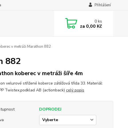
a
Přihlášení
0
ks
za
0,00 Kč
berec v metráži Marathon 882
n 882
thon koberec v metráži šíře 4m
on velurové střižené koberce zátěžová třída 33. Materiál:
P Twistex,podklad AB (actionback)
celý popis
tupnost
DOPRODEJ
va