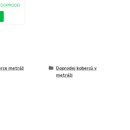
DOPRODEJ
rce metráž
Doprodej koberců v
metráži