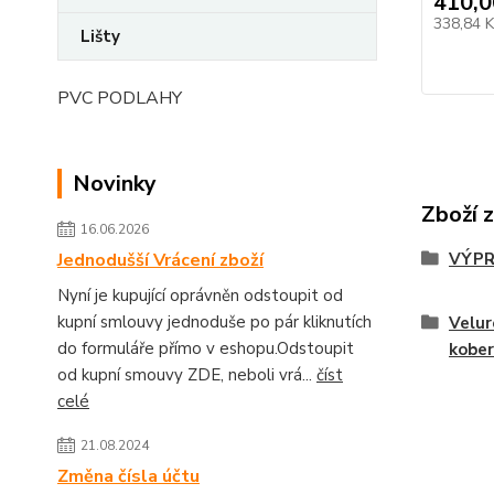
410,0
338,84 
Lišty
PVC PODLAHY
Novinky
Zboží 
16.06.2026
Jednodušší Vrácení zboží
VÝPR
Nyní je kupující oprávněn odstoupit od
kupní smlouvy jednoduše po pár kliknutích
Velur
do formuláře přímo v eshopu.Odstoupit
kober
od kupní smouvy ZDE, neboli vrá...
číst
celé
21.08.2024
Změna čísla účtu