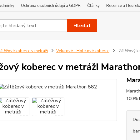
odmínky
Ochrana osobních údajú a GDPR
Články
Recenze a Heurek
Hledat
átěžové koberce v metráži
Velurové - Hotelové koberce
Zátěžový ko
žový koberec v metráži Maratho
Mara
Marath
100% P
Dos
bar