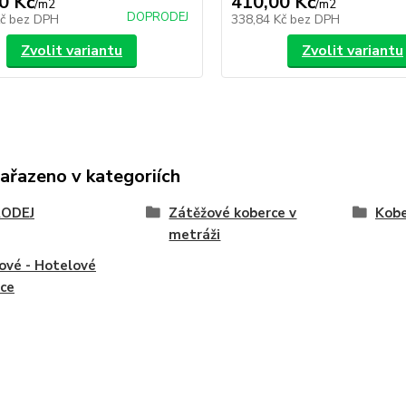
0 Kč
410,00 Kč
/
m2
/
m2
DOPRODEJ
Kč
bez DPH
338,84 Kč
bez DPH
Zvolit variantu
Zvolit variantu
zařazeno v kategoriích
ODEJ
Zátěžové koberce v
Kobe
metráži
ové - Hotelové
ce