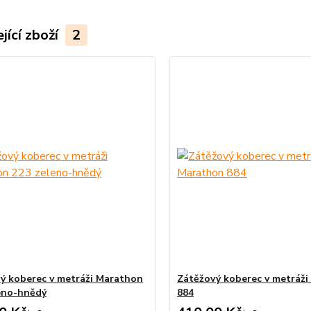
jící zboží
2
ý koberec v metráži Marathon
Zátěžový koberec v metráž
eno-hnědý
884