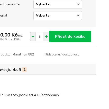
adovaná šíře
eriál
0,00 Kč
/
m2
Přidat do košíku
,84 Kč
bez DPH
roduktu:
Marathon 882
Hlídat cenu / dostupnost
visející zboží
2
PP Twistex,podklad AB (actionback)