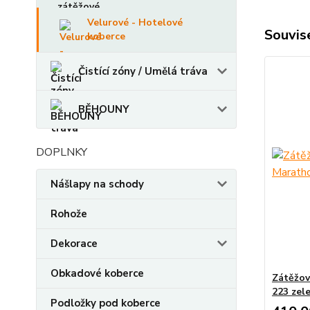
Velurové - Hotelové
Souvise
koberce
Čistící zóny / Umělá tráva
BĚHOUNY
DOPLNKY
Nášlapy na schody
Rohože
Dekorace
Obkadové koberce
Zátěžov
223 zel
Podložky pod koberce