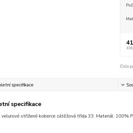
Pož
Mat
41
338
Číslo p
etní specifikace
Sou
tní specifikace
 velurové střižené koberce zátěžová třída 33. Materiál: 100% 