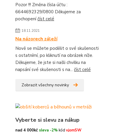
Pozor !!! Změna čísla účtu :
6644692329/0800 Děkujeme za
pochopení
číst celé
18.11.2021
Na názorech záleží
Nově se můžete podělit o své skušenosti
s ostatnímí, po kliknutí na obrázek níže.
Děkujeme, že jste si našli chvilku na
napsání své skušenosti s na...
číst celé
Zobrazit všechny novinky
Vyberte si slevu za nákup
nad 4 000kč
sleva -2%
kód
vjomSW