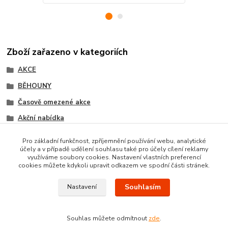
Zboží zařazeno v kategoriích
AKCE
BĚHOUNY
Časově omezené akce
Akční nabídka
Friese běhouny (Heat-set)
Pro základní funkčnost, zpříjemnění používání webu, analytické
účely a v případě udělení souhlasu také pro účely cílení reklamy
Akce metrážní koberce
využíváme soubory cookies. Nastavení vlastních preferencí
cookies můžete kdykoli upravit odkazem ve spodní části stránek.
Souhlasím
Nastavení
Souhlas můžete odmítnout
zde
.
Vytvořeno na
Eshop-rychle.cz