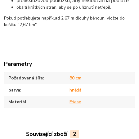
protiskluzovou podložku, aby neklouzal na podlaze
obšití krátkých stran, aby se po uříznutí netřepil.
Pokud potřebujete například 2,67 m dlouhý běhoun, vložte do
košíku "2,67 bm"
Parametry
Požadovaná šíře
80 cm
barva
hnědá
Materiál
Friese
Související zboží
2