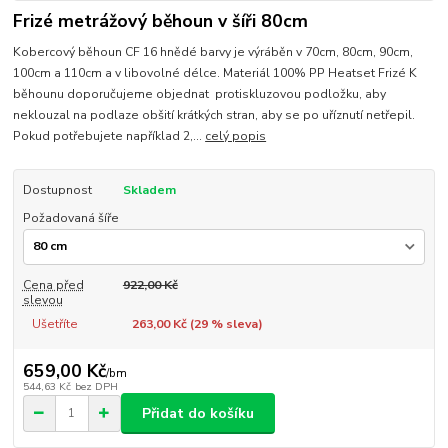
Frizé metrážový běhoun v šíři 80cm
Kobercový běhoun CF 16 hnědé barvy je výráběn v 70cm, 80cm, 90cm,
100cm a 110cm a v libovolné délce. Materiál 100% PP Heatset Frizé K
běhounu doporučujeme objednat protiskluzovou podložku, aby
neklouzal na podlaze obšití krátkých stran, aby se po uříznutí netřepil.
Pokud potřebujete například 2,...
celý popis
Dostupnost
Skladem
Požadovaná šíře
Cena před
922,00 Kč
slevou
Ušetříte
263,00 Kč (
29
% sleva)
659,00 Kč
/
bm
544,63 Kč
bez DPH
Přidat do košíku