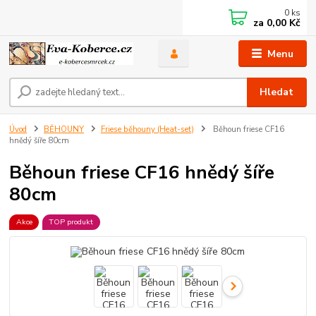
0
ks
za
0,00 Kč
Menu
Hledat
Úvod
BĚHOUNY
Friese běhouny (Heat-set)
Běhoun friese CF16
hnědý šíře 80cm
Běhoun friese CF16 hnědý šíře
80cm
Akce
TOP produkt