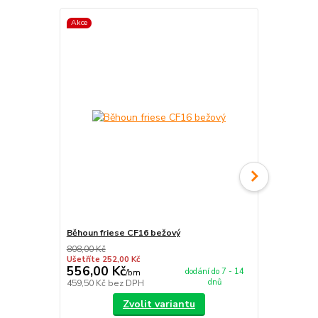
Akce
TOP produkt
Akce
Běhoun friese CF16 bežový
Běhoun frie
808,00 Kč
808,00 Kč
Ušetříte 252,00 Kč
Ušetříte 252
556,00 Kč
556,00 K
dodání do 7 - 14
/
bm
dnů
459,50 Kč
bez DPH
459,50 Kč
be
Zvolit variantu