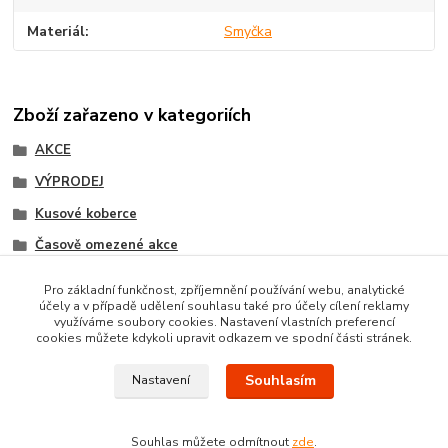
Materiál
Smyčka
Zboží zařazeno v kategoriích
AKCE
VÝPRODEJ
Kusové koberce
Časově omezené akce
Ostatní produkty
Pro základní funkčnost, zpříjemnění používání webu, analytické
účely a v případě udělení souhlasu také pro účely cílení reklamy
Moderní kusové koberce
využíváme soubory cookies. Nastavení vlastních preferencí
cookies můžete kdykoli upravit odkazem ve spodní části stránek.
Souhlasím
Nastavení
Souhlas můžete odmítnout
zde
.