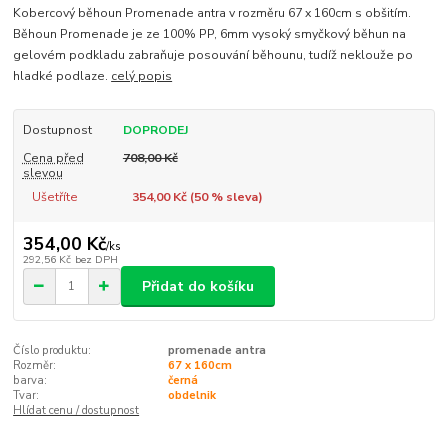
Kobercový běhoun Promenade antra v rozměru 67 x 160cm s obšitím.
Běhoun Promenade je ze 100% PP, 6mm vysoký smyčkový běhun na
gelovém podkladu zabraňuje posouvání běhounu, tudíž neklouže po
hladké podlaze.
celý popis
Dostupnost
DOPRODEJ
Cena před
708,00 Kč
slevou
Ušetříte
354,00 Kč (
50
% sleva)
354,00 Kč
/
ks
292,56 Kč
bez DPH
Přidat do košíku
Číslo produktu:
promenade antra
Rozměr:
67 x 160cm
barva:
černá
Tvar:
obdelnik
Hlídat cenu / dostupnost