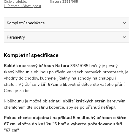
Číslo produktu:
Natura 3351/085
Hlídat cenu / dostupnost
Kompletní specifikace
Parametry
Kompletní specifikace
Buklé kobercový běhoun Natura
3351/085 hnědý je pevný
tkaný běhoun s oblibou používán ve všech bytových prostorech, je
vhodný do chodby, kuchyně, jídelny, na schody, na chalopu i
chatu... Výrábí se
v šíři 67cm
a libovolné délce dle vašeho přání.
Cena je za bm.
K běhounu je možné objednat i
obšití krátkých strán
barevným
chemlonem dle odstínu koberce, aby se po uříznutí netřepil.
Pokud chcete objednat například 5 m dlouhý běhoun o šířce
67 cm, vložte do košíku "5 bm" a vyberte požadovanou šíři
"67 cm"