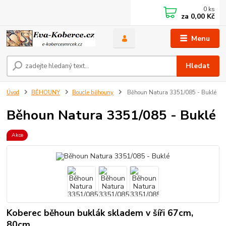
0
ks
za
0,00 Kč
Menu
Hledat
Úvod
BĚHOUNY
Boucle běhouny
Běhoun Natura 3351/085 - Buklé
Běhoun Natura 3351/085 - Buklé
Akce
Koberec běhoun buklák skladem v šíři 67cm,
80cm