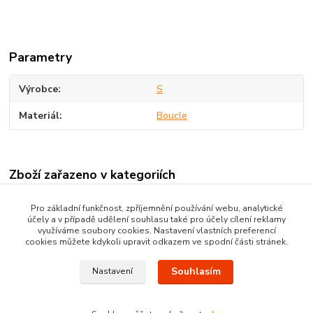
Parametry
Výrobce
S
Materiál
Boucle
Zboží zařazeno v kategoriích
BĚHOUNY
Pro základní funkčnost, zpříjemnění používání webu, analytické
účely a v případě udělení souhlasu také pro účely cílení reklamy
Boucle běhouny
využíváme soubory cookies. Nastavení vlastních preferencí
cookies můžete kdykoli upravit odkazem ve spodní části stránek.
Souhlasím
Nastavení