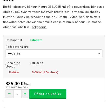
Buklé kobercový běhoun Natura 3351/085 hnědý je pevný tkaný běhoun s
oblibou používán ve všech bytových prostorech, je vhodný do chodby,
kuchyně, jídelny, na schody, na chalopu i chatu... Výrábí se v šíři 67cm a
libovolné délce dle vašeho přání. Cena je za bm. K běhounu je možné
objednat i obšití kr...
celý popis
Dostupnost
skladem
Požadovaná šíře
Cena před
340,00 Kč
slevou
Ušetříte
5,00 Kč (
1
% sleva)
335,00 Kč
/
bm
276,86 Kč
bez DPH
Přidat do košíku