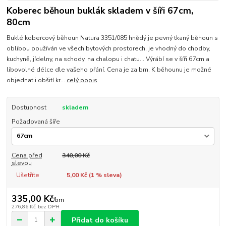
Koberec běhoun buklák skladem v šíři 67cm,
80cm
Buklé kobercový běhoun Natura 3351/085 hnědý je pevný tkaný běhoun s
oblibou používán ve všech bytových prostorech, je vhodný do chodby,
kuchyně, jídelny, na schody, na chalopu i chatu... Výrábí se v šíři 67cm a
libovolné délce dle vašeho přání. Cena je za bm. K běhounu je možné
objednat i obšití kr...
celý popis
Dostupnost
skladem
Požadovaná šíře
Cena před
340,00 Kč
slevou
Ušetříte
5,00 Kč (
1
% sleva)
335,00 Kč
/
bm
276,86 Kč
bez DPH
Přidat do košíku