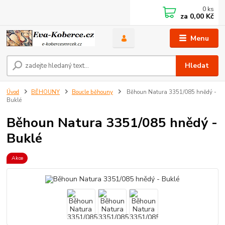
0
ks
za
0,00 Kč
Menu
Hledat
Úvod
BĚHOUNY
Boucle běhouny
Běhoun Natura 3351/085 hnědý -
Buklé
Běhoun Natura 3351/085 hnědý -
Buklé
Akce