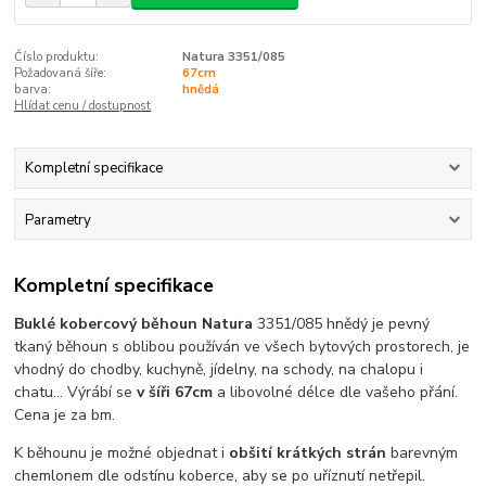
Číslo produktu:
Natura 3351/085
Požadovaná šíře:
67cm
barva:
hnědá
Hlídat cenu / dostupnost
Kompletní specifikace
Parametry
Kompletní specifikace
Buklé kobercový běhoun Natura
3351/085 hnědý je pevný
tkaný běhoun s oblibou používán ve všech bytových prostorech, je
vhodný do chodby, kuchyně, jídelny, na schody, na chalopu i
chatu... Výrábí se
v šíři 67cm
a libovolné délce dle vašeho přání.
Cena je za bm.
K běhounu je možné objednat i
obšití krátkých strán
barevným
chemlonem dle odstínu koberce, aby se po uříznutí netřepil.