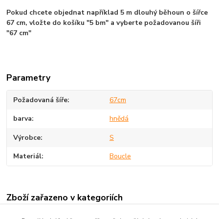
Pokud chcete objednat například 5 m dlouhý běhoun o šířce
67 cm, vložte do košíku "5 bm" a vyberte požadovanou šíři
"67 cm"
Parametry
Požadovaná šíře
67cm
barva
hnědá
Výrobce
S
Materiál
Boucle
Zboží zařazeno v kategoriích
BĚHOUNY