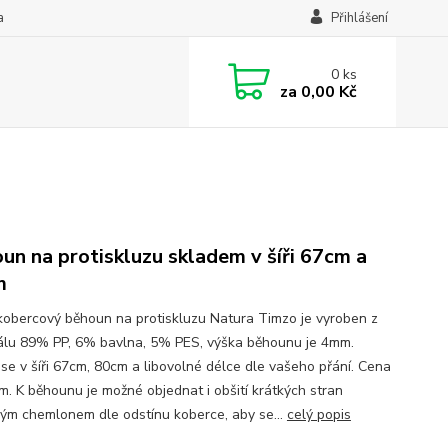
a
Přihlášení
0
ks
za
0,00 Kč
un na protiskluzu skladem v šíři 67cm a
m
kobercový běhoun na protiskluzu Natura Timzo je vyroben z
álu 89% PP, 6% bavlna, 5% PES, výška běhounu je 4mm.
 se v šíři 67cm, 80cm a libovolné délce dle vašeho přání. Cena
bm. K běhounu je možné objednat i obšití krátkých stran
ým chemlonem dle odstínu koberce, aby se...
celý popis