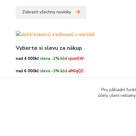
Zobrazit všechny novinky
Vyberte si slevu za nákup
nad 4 000kč
sleva -2%
kód
vjomSW
nad 6 000kč
sleva -3%
kód
aR6qQZ
nad 8 000kč
sleva -4%
kód
oe3h9c
Pro základní funk
účely cílení reklam