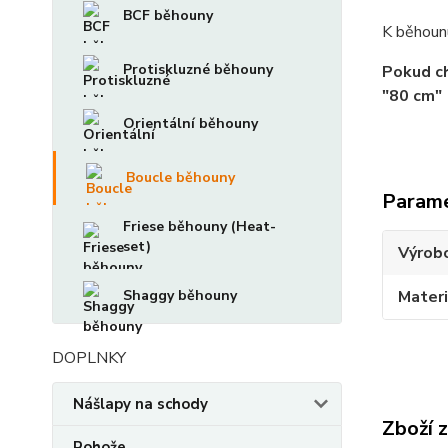
BCF běhouny
K běhoun
Protiskluzné běhouny
Pokud ch
"80 cm"
Orientální běhouny
Boucle běhouny
Param
Friese běhouny (Heat-
set)
Výrob
Shaggy běhouny
Materi
DOPLNKY
Nášlapy na schody
Zboží 
Rohože