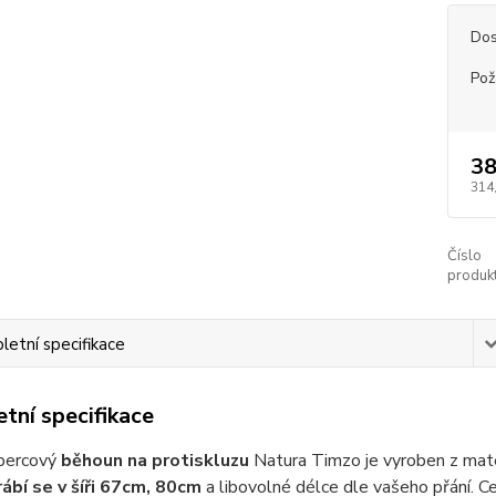
Dos
Pož
38
314
Číslo
produkt
etní specifikace
tní specifikace
bercový
běhoun na protiskluzu
Natura Timzo je vyroben z mat
ábí se v šíři 67cm, 80cm
a libovolné délce dle vašeho přání. Ce