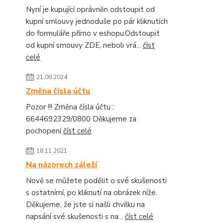
Nyní je kupující oprávněn odstoupit od
kupní smlouvy jednoduše po pár kliknutích
do formuláře přímo v eshopu.Odstoupit
od kupní smouvy ZDE, neboli vrá...
číst
celé
21.08.2024
Změna čísla účtu
Pozor !!! Změna čísla účtu :
6644692329/0800 Děkujeme za
pochopení
číst celé
18.11.2021
Na názorech záleží
Nově se můžete podělit o své skušenosti
s ostatnímí, po kliknutí na obrázek níže.
Děkujeme, že jste si našli chvilku na
napsání své skušenosti s na...
číst celé