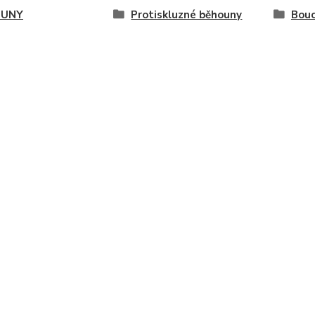
OUNY
Protiskluzné běhouny
Bouc