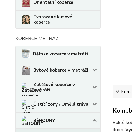
Orientální koberce
Tvarované kusové
koberce
KOBERCE METRÁŽ
Dětské koberce v metráži
Bytové koberce v metráži
Zátěžové koberce v
metráži
Kompl
Čistící zóny / Umělá tráva
Komple
BĚHOUNY
Buklé ko
4mm.
Výr