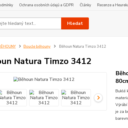
odmínky
Ochrana osobních údajú a GDPR
Články
Recenze a Heurek
Hledat
BĚHOUNY
Boucle běhouny
Běhoun Natura Timzo 3412
un Natura Timzo 3412
Běho
80c
Buklé 
materi
Výrábí
je za 
barevn