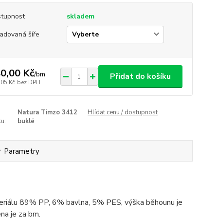
tupnost
skladem
adovaná šíře
0,00 Kč
/
bm
Přidat do košíku
,05 Kč
bez DPH
Natura Timzo 3412
Hlídat cenu / dostupnost
u:
buklé
Parametry
eriálu 89% PP, 6% bavlna, 5% PES, výška běhounu je
na je za bm.