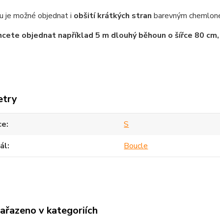
u je možné objednat i
obšití krátkých stran
barevným chemlonem 
cete objednat například 5 m dlouhý běhoun o šířce 80 cm, 
etry
ce
S
ál
Boucle
zařazeno v kategoriích