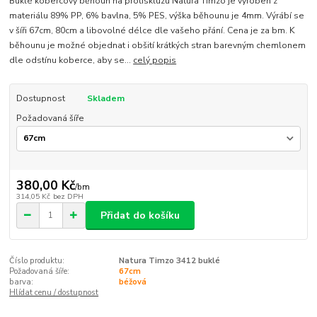
Buklé kobercový běhoun na protiskluzu Natura Timzo je vyroben z
materiálu 89% PP, 6% bavlna, 5% PES, výška běhounu je 4mm. Výrábí se
v šíři 67cm, 80cm a libovolné délce dle vašeho přání. Cena je za bm. K
běhounu je možné objednat i obšití krátkých stran barevným chemlonem
dle odstínu koberce, aby se...
celý popis
Dostupnost
Skladem
Požadovaná šíře
380,00 Kč
/
bm
314,05 Kč
bez DPH
Přidat do košíku
Číslo produktu:
Natura Timzo 3412 buklé
Požadovaná šíře:
67cm
barva:
béžová
Hlídat cenu / dostupnost