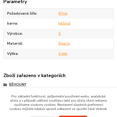
Parametry
Požadovaná šíře
67cm
barva
béžová
Výrobce
S
Materiál
Boucle
Výška
4 mm
Zboží zařazeno v kategoriích
BĚHOUNY
Protiskluzné běhouny
Pro základní funkčnost, zpříjemnění používání webu, analytické
účely a v případě udělení souhlasu také pro účely cílení reklamy
Boucle běhouny
využíváme soubory cookies. Nastavení vlastních preferencí
cookies můžete kdykoli upravit odkazem ve spodní části stránek.