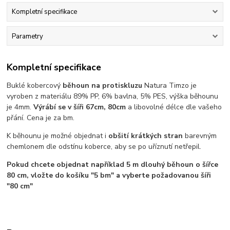
Kompletní specifikace
Parametry
Kompletní specifikace
Buklé kobercový
běhoun na protiskluzu
Natura Timzo je
vyroben z materiálu 89% PP, 6% bavlna, 5% PES, výška běhounu
je 4mm.
Výrábí se v šíři 67cm, 80cm
a libovolné délce dle vašeho
přání. Cena je za bm.
K běhounu je možné objednat i
obšití krátkých stran
barevným
chemlonem dle odstínu koberce, aby se po uříznutí netřepil.
Pokud chcete objednat například 5 m dlouhý běhoun o šířce
80 cm, vložte do košíku "5 bm" a vyberte požadovanou šíři
"80 cm"