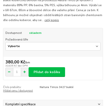
Buklé kobercový běhoun na protiskluzu Natura Timzo je vyroben z
materiálu 89% PP, 6% bavlna, 5% PES, výška běhounu je 4mm. Výrábí se
v šíři 67cm, 80cm a libovolné délce dle vašeho přání. Cena je za bm. K
běhounu je možné objednat i obšití krátkých stran barevným chemlonem
dle odstínu koberce, aby se...
celý popis
Dostupnost
skladem
Požadovaná šíře
380,00 Kč
/
bm
314,05 Kč
bez DPH
Přidat do košíku
Číslo produktu:
Natura Timzo 3427 buklé
Hlídat cenu / dostupnost
Kompletní specifikace