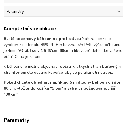
Parametry
Kompletní specifikace
Buklé kobercový běhoun na protiskluzu
Natura Timzo je
vyroben z materiálu 89% PP, 6% bavlna, 5% PES, výška běhounu
je 4mm.
Výrábí se v šíři 67cm, 80cm
a libovolné délce dle vašeho
přání. Cena je za bm.
K běhounu je možné objednat i
obšití krátkých stran barevným
chemlonem
dle odstínu koberce, aby se po uříznutí netřepil.
Pokud chcete objednat například 5 m dlouhý běhoun o šířce
80 cm, vložte do košíku "5 bm" a vyberte požadovanou šíři
"80 cm"
Parametry