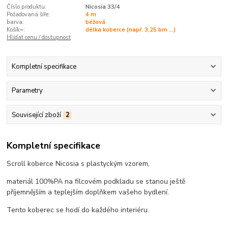
Číslo produktu:
Nicosia 33/4
Požadovaná šíře:
4 m
barva:
béžová
Košík=:
délka koberce (např. 3,25 bm ...)
Hlídat cenu / dostupnost
Kompletní specifikace
Parametry
Související zboží
2
Kompletní specifikace
Scroll koberce Nicosia s plastyckým vzorem,
materiál 100%PA na filcovém podkladu se stanou ještě
příjemnějším a teplejším doplňkem vašeho bydlení.
Tento koberec se hodí do každého interiéru.