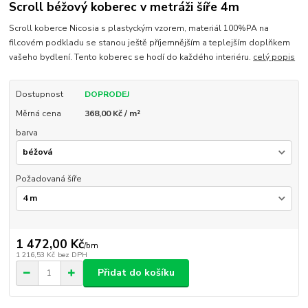
Scroll béžový koberec v metráži šíře 4m
Scroll koberce Nicosia s plastyckým vzorem, materiál 100%PA na
filcovém podkladu se stanou ještě příjemnějším a teplejším doplňkem
vašeho bydlení. Tento koberec se hodí do každého interiéru.
celý popis
Dostupnost
DOPRODEJ
Měrná cena
368,00 Kč / m²
barva
Požadovaná šíře
1 472,00 Kč
/
bm
1 216,53 Kč
bez DPH
Přidat do košíku