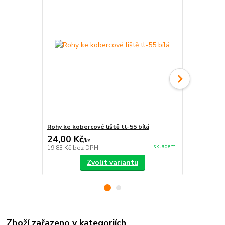
Rohy ke kobercové liště tl-55 bílá
Kobercová l
24,00 Kč
93,00 Kč
/
ks
skladem
19,83 Kč
bez DPH
76,86 Kč
bez
Zvolit variantu
Zboží zařazeno v kategoriích