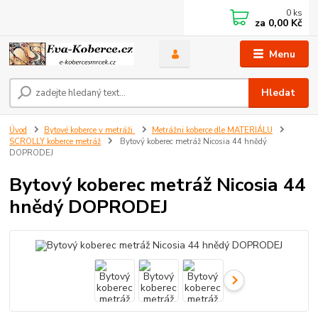
0
ks
za
0,00 Kč
Menu
Hledat
Úvod
Bytové koberce v metráži
Metrážni koberce dle MATERIÁLU
SCROLLY koberce metráž
Bytový koberec metráž Nicosia 44 hnědý
DOPRODEJ
Bytový koberec metráž Nicosia 44
hnědý DOPRODEJ