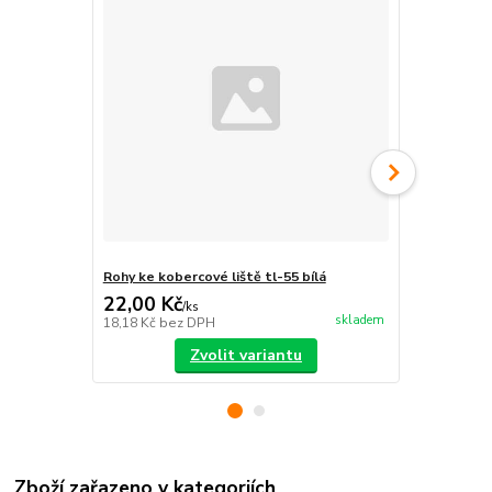
Rohy ke kobercové liště tl-55 bílá
Kobercová l
22,00 Kč
93,00 Kč
/
ks
skladem
18,18 Kč
bez DPH
76,86 Kč
bez
Zvolit variantu
Zboží zařazeno v kategoriích