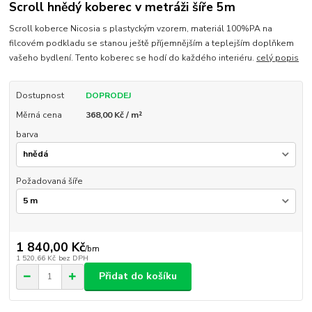
Scroll hnědý koberec v metráži šíře 5m
Scroll koberce Nicosia s plastyckým vzorem, materiál 100%PA na
filcovém podkladu se stanou ještě příjemnějším a teplejším doplňkem
vašeho bydlení. Tento koberec se hodí do každého interiéru.
celý popis
Dostupnost
DOPRODEJ
Měrná cena
368,00 Kč / m²
barva
Požadovaná šíře
1 840,00 Kč
/
bm
1 520,66 Kč
bez DPH
Přidat do košíku