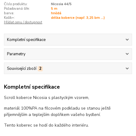
Číslo produktu:
Nicosia 44/5
Požadovaná šíře:
5 m
barva:
hnědá
Košík=:
délka koberce (např. 3,25 bm ...)
Hlídat cenu / dostupnost
Kompletní specifikace
Parametry
Související zboží
2
Kompletní specifikace
Scroll koberce Nicosia s plastyckým vzorem,
materiál 100%PA na filcovém podkladu se stanou ještě
příjemnějším a teplejším doplňkem vašeho bydlení.
Tento koberec se hodí do každého interiéru.