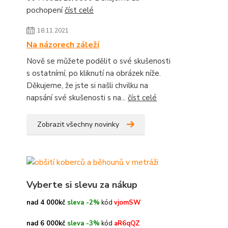
pochopení
číst celé
18.11.2021
Na názorech záleží
Nově se můžete podělit o své skušenosti
s ostatnímí, po kliknutí na obrázek níže.
Děkujeme, že jste si našli chvilku na
napsání své skušenosti s na...
číst celé
Zobrazit všechny novinky
Vyberte si slevu za nákup
nad 4 000kč
sleva -2%
kód
vjomSW
nad 6 000kč
sleva -3%
kód
aR6qQZ