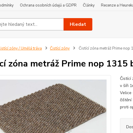
odmínky
Ochrana osobních údajú a GDPR
Články
Recenze a Heurek
Hledat
istící zóny / Umělá tráva
Čistící zóny
Čistící zóna metráž Prime nop 
ící zóna metráž Prime nop 1315 
Čistíc
v šíři
Velice 
čištěn
proti o
Dos