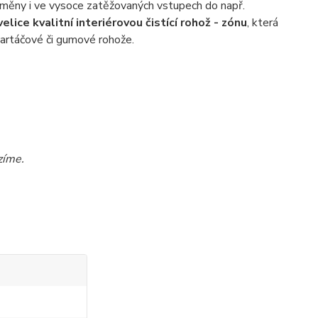
změny i ve vysoce zatěžovaných vstupech do např.
velice kvalitní interiérovou čistící rohož - zónu
, která
 kartáčové či gumové rohože.
zíme.