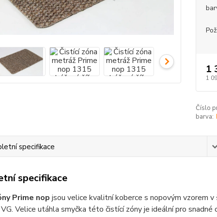
bar
Pož
1 
1 0
Číslo p
barva:
etní specifikace
tní specifikace
zóny Prime nop
jsou velice kvalitní koberce s nopovým vzorem v
VG. Velice utáhla smyčka této čistící zóny je ideální pro snadné 