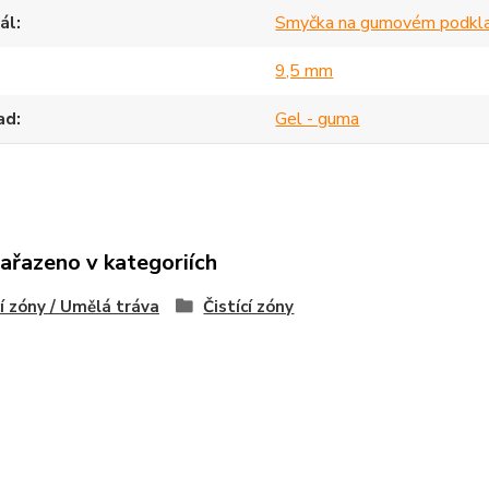
ál
Smyčka na gumovém podkl
9,5 mm
ad
Gel - guma
zařazeno v kategoriích
cí zóny / Umělá tráva
Čistící zóny