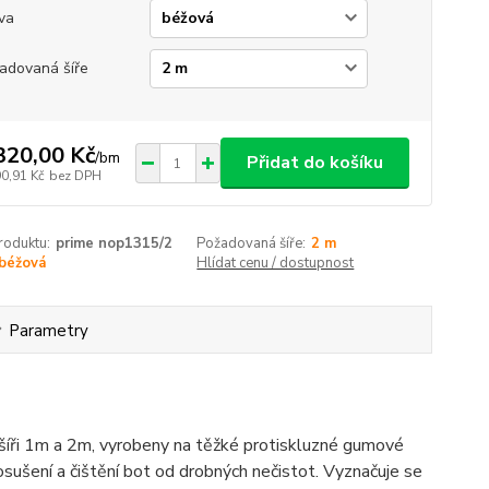
va
adovaná šíře
320,00 Kč
/
bm
Přidat do košíku
90,91 Kč
bez DPH
roduktu:
prime nop1315/2
Požadovaná šíře:
2 m
béžová
Hlídat cenu / dostupnost
Parametry
 šíři 1m a 2m, vyrobeny na těžké protiskluzné gumové
osušení a čištění bot od drobných nečistot. Vyznačuje se