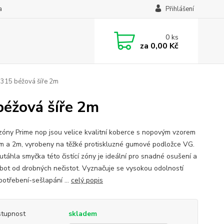
a
Přihlášení
0
ks
za
0,00 Kč
1315 béžová šíře 2m
béžová šíře 2m
í zóny Prime nop jsou velice kvalitní koberce s nopovým vzorem
 1m a 2m, vyrobeny na těžké protiskluzné gumové podložce VG.
utáhla smyčka této čistící zóny je ideální pro snadné osušení a
í bot od drobných nečistot. Vyznačuje se vysokou odolností
potřebení-sešlapání ...
celý popis
tupnost
skladem