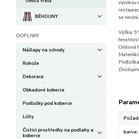
Umělá tráva
vysokou o
restaurac
BĚHOUNY
se nevlní
Výška: 9
DOPLNKY
hmotnost
Celková 
Nášlapy na schody
Materiál
Podložka
Rohože
Dostupné 
Dekorace
Obkadové koberce
Param
Podložky pod koberce
Lišty
Požado
Čisticí prostředky na podlahy a
barva
koberce