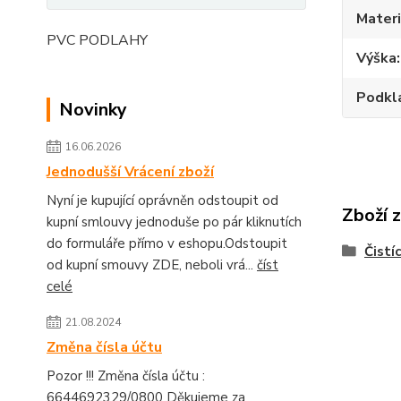
Materi
PVC PODLAHY
Výška
Podkl
Novinky
16.06.2026
Jednodušší Vrácení zboží
Nyní je kupující oprávněn odstoupit od
Zboží 
kupní smlouvy jednoduše po pár kliknutích
do formuláře přímo v eshopu.Odstoupit
Čistí
od kupní smouvy ZDE, neboli vrá...
číst
celé
21.08.2024
Změna čísla účtu
Pozor !!! Změna čísla účtu :
6644692329/0800 Děkujeme za