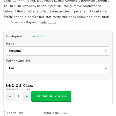
Čistící zóny Prime nop jsou velice kvalitní koberce s nopovým vzorem v
šíři 1m a 2m, vyrobeny na těžké protiskluzné gumové podložce VG.
Velice utáhla smyčka této čistící zóny je ideální pro snadné osušení a
čištění bot od drobných nečistot. Vyznačuje se vysokou odolností proti
opotřebení-sešlapání ...
celý popis
Dostupnost
skladem
barva
Požadovaná šíře
660,00 Kč
/
bm
545,45 Kč
bez DPH
Přidat do košíku
Číslo produktu:
prime nop1330/1