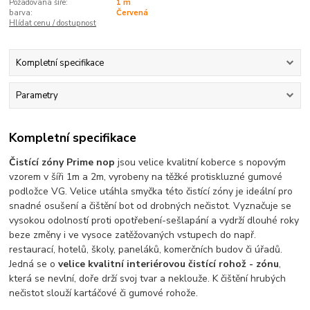
Požadovaná šíře:
1 m
barva:
Červená
Hlídat cenu / dostupnost
Kompletní specifikace
Parametry
Kompletní specifikace
Čistící zóny Prime nop
jsou velice kvalitní koberce s nopovým
vzorem v šíři 1m a 2m, vyrobeny na těžké protiskluzné gumové
podložce VG. Velice utáhla smyčka této čistící zóny je ideální pro
snadné osušení a čištění bot od drobných nečistot. Vyznačuje se
vysokou odolností proti opotřebení-sešlapání a vydrží dlouhé roky
beze změny i ve vysoce zatěžovaných vstupech do např.
restaurací, hotelů, školy, paneláků, komerčních budov či úřadů.
Jedná se o
velice kvalitní interiérovou čistící rohož - zónu
,
která se nevlní, doře drží svoj tvar a neklouže. K čištění hrubých
nečistot slouží kartáčové či gumové rohože.