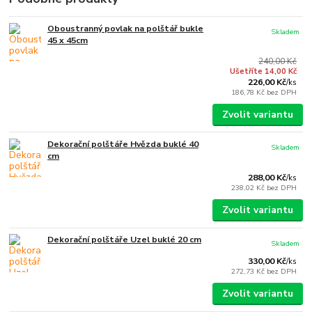
Oboustranný povlak na polštář bukle
Skladem
45 x 45cm
240,00 Kč
Ušetříte 14,00 Kč
226,00 Kč
/
ks
186,78 Kč
bez DPH
Zvolit variantu
Dekorační polštáře Hvězda buklé 40
Skladem
cm
288,00 Kč
/
ks
238,02 Kč
bez DPH
Zvolit variantu
Dekorační polštáře Uzel buklé 20 cm
Skladem
330,00 Kč
/
ks
272,73 Kč
bez DPH
Zvolit variantu