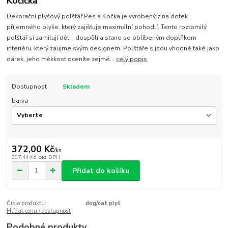
Kočička
Dekorační plyšový polštář Pes a Kočka je vyrobený z na dotek
příjemného plyše, který zajišťuje maximální pohodlí. Tento roztomilý
polštář si zamilují děti i dospělí a stane se oblíbeným doplňkem
interiéru, který zaujme svým designem. Polštáře s jsou vhodné také jako
dárek, jeho měkkost oceníte zejmé...
celý popis
Dostupnost
Skladem
barva
372,00 Kč
/
ks
307,44 Kč
bez DPH
Přidat do košíku
Číslo produktu:
dog/cat plyš
Hlídat cenu / dostupnost
Podobné produkty