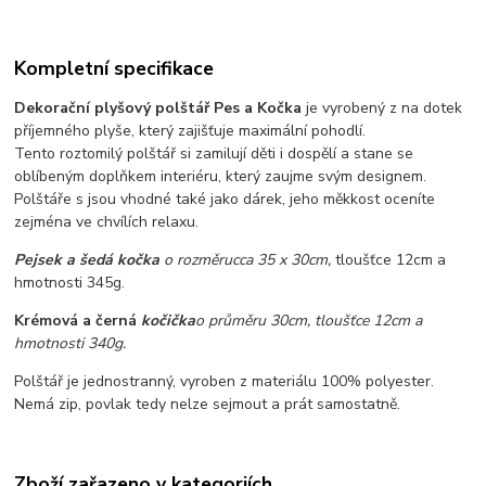
Kompletní specifikace
Dekorační plyšový polštář
Pes a Kočka
je vyrobený z na dotek
příjemného plyše, který zajišťuje maximální pohodlí.
Tento roztomilý polštář si zamilují děti i dospělí a stane se
oblíbeným doplňkem interiéru, který zaujme svým designem.
Polštáře s jsou vhodné také jako dárek, jeho měkkost oceníte
zejména ve chvílích relaxu.
Pejsek a šedá kočka
o rozměru
cca 35 x 30cm,
tloušťce 12cm a
hmotnosti 345g.
Krémová a černá
kočička
o průměru 30cm, tloušťce 12cm a
hmotnosti 340g.
Polštář je jednostranný, vyroben z materiálu 100% polyester.
Nemá zip, povlak tedy nelze sejmout a prát samostatně.
Zboží zařazeno v kategoriích