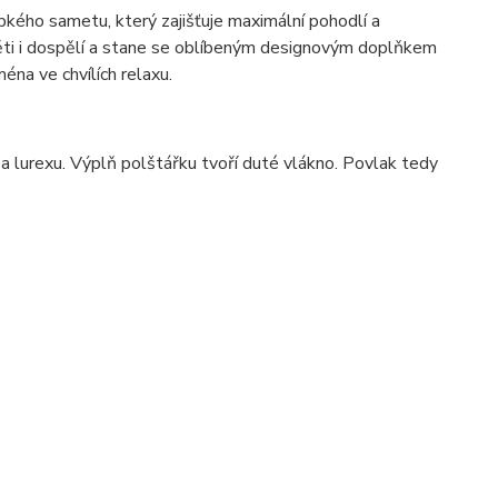
kého sametu, který zajišťuje maximální pohodlí a
ěti i dospělí a stane se oblíbeným
designovým
doplňkem
éna ve chvílích relaxu.
 lurexu. Výplň polštářku tvoří duté vlákno. Povlak tedy