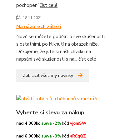
pochopení
číst celé
18.11.2021
Na názorech záleží
Nově se můžete podělit o své skušenosti
s ostatnímí, po kliknutí na obrázek níže.
Děkujeme, že jste si našli chvilku na
napsání své skušenosti s na...
číst celé
Zobrazit všechny novinky
Vyberte si slevu za nákup
nad 4 000kč
sleva -2%
kód
vjomSW
nad 6 000kč
sleva -3%
kód
aR6qQZ