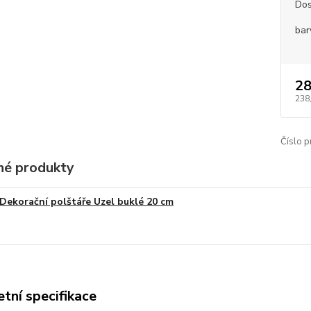
Dos
bar
28
238
Číslo p
é produkty
Dekorační polštáře Uzel buklé 20 cm
tní specifikace