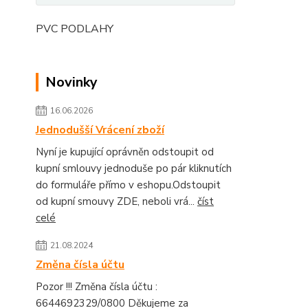
PVC PODLAHY
Novinky
16.06.2026
Jednodušší Vrácení zboží
Nyní je kupující oprávněn odstoupit od
kupní smlouvy jednoduše po pár kliknutích
do formuláře přímo v eshopu.Odstoupit
od kupní smouvy ZDE, neboli vrá...
číst
celé
21.08.2024
Změna čísla účtu
Pozor !!! Změna čísla účtu :
6644692329/0800 Děkujeme za