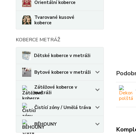
Orientální koberce
Tvarované kusové
koberce
KOBERCE METRÁŽ
Dětské koberce v metráži
Bytové koberce v metráži
Podobn
Zátěžové koberce v
metráži
Čistící zóny / Umělá tráva
BĚHOUNY
Komple