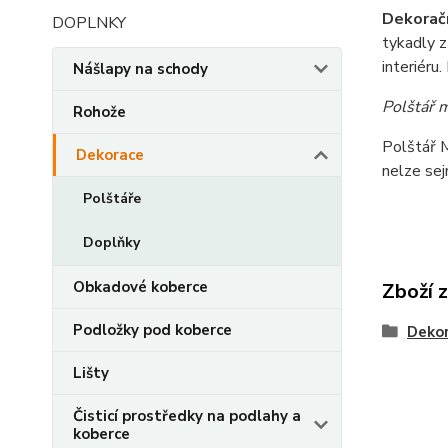
Dekorač
DOPLNKY
tykadly z
interiéru
Nášlapy na schody
Polštář 
Rohože
Polštář M
Dekorace
nelze se
Polštáře
Doplňky
Obkadové koberce
Zboží 
Podložky pod koberce
Deko
Lišty
Čisticí prostředky na podlahy a
koberce