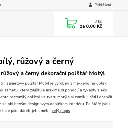
a
Přihlášení
0
ks
za
0,00 Kč
ílý, růžový a černý
, růžový a černý dekorační polštář Motýl
ční sametový polštář Motýl je vyroben z měkkého na dotek
o sametu, který zajišťuje maximální pohodlí a tykadly z eko
ento roztomilý polštář ve tvaru motýla si zamilují děti i dospělí
e se oblíbeným designovým doplňkem interiéru. Polštáře jsou
 také jako dárek, jeho měk...
celý popis