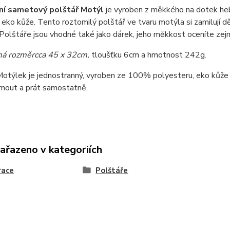
ní sametový polštář
Motýl
je vyroben z měkkého na dotek heb
 eko kůže. Tento roztomilý polštář ve tvaru motýla si zamilují d
. Polštáře jsou vhodné také jako dárek, jeho měkkost oceníte zejm
má rozměr
cca 45 x 32cm,
tloušťku 6cm a hmotnost 242g.
otýlek je jednostranný, vyroben ze 100% polyesteru, eko kůže a
jmout a prát samostatně.
zařazeno v kategoriích
race
Polštáře