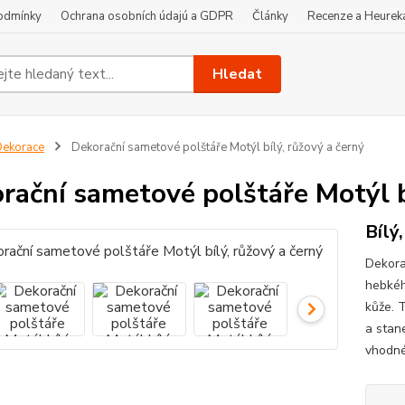
odmínky
Ochrana osobních údajú a GDPR
Články
Recenze a Heurek
Hledat
ekorace
Dekorační sametové polštáře Motýl bílý, růžový a černý
rační sametové polštáře Motýl b
Bílý
Dekora
hebkéh
kůže. T
a stan
vhodné