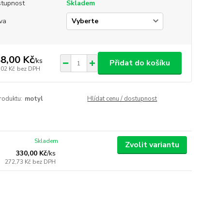
tupnost
Skladem
va
8,00 Kč
/
ks
Přidat do košíku
,02 Kč
bez DPH
roduktu:
motyl
Hlídat cenu / dostupnost
Skladem
Zvolit variantu
330,00 Kč
/
ks
272,73 Kč
bez DPH