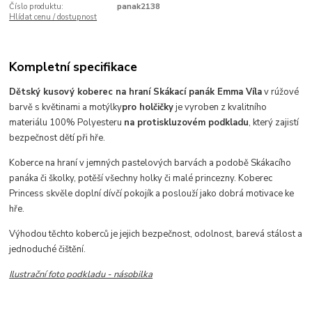
Číslo produktu:
panak2138
Hlídat cenu / dostupnost
Kompletní specifikace
Dětský kusový koberec na hraní Skákací panák Emma Víla
v rúžové
barvě
s květinami a motýlky
pro holčičky
je vyroben z kvalitního
materiálu 100% Polyesteru
na protiskluzovém podkladu
, který
zajistí
bezpečnost dětí při hře.
Koberce na hraní v jemných pastelových barvách a podobě Skákacího
panáka či školky, potěší všechny holky či malé princezny. Koberec
Princess skvěle doplní dívčí pokojík a poslouží jako dobrá motivace ke
hře.
Výhodou těchto koberců je jejich bezpečnost, odolnost,
barevá stálost a
jednoduché
čištění.
Ilustrační foto podkladu - násobilka