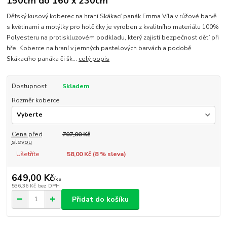
150cm do 160 x 230cm
Dětský kusový koberec na hraní Skákací panák Emma Víla v rúžové barvě
s květinami a motýlky pro holčičky je vyroben z kvalitního materiálu 100%
Polyesteru na protiskluzovém podkladu, který zajistí bezpečnost dětí při
hře. Koberce na hraní v jemných pastelových barvách a podobě
Skákacího panáka či šk...
celý popis
Dostupnost
Skladem
Rozměr koberce
Cena před
707,00 Kč
slevou
Ušetříte
58,00 Kč (
8
% sleva)
649,00 Kč
/
ks
536,36 Kč
bez DPH
Přidat do košíku