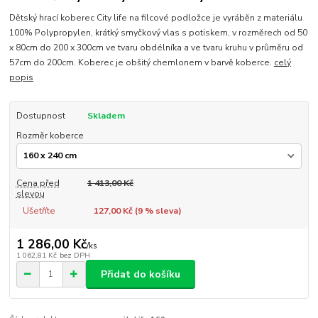
Dětský hrací koberec City life na filcové podložce je vyráběn z materiálu
100% Polypropylen, krátký smyčkový vlas s potiskem, v rozměrech od 50
x 80cm do 200 x 300cm ve tvaru obdélníka a ve tvaru kruhu v průměru od
57cm do 200cm. Koberec je obšitý chemlonem v barvě koberce.
celý
popis
Dostupnost
Skladem
Rozměr koberce
Cena před
1 413,00 Kč
slevou
Ušetříte
127,00 Kč (
9
% sleva)
1 286,00 Kč
/
ks
1 062,81 Kč
bez DPH
Přidat do košíku