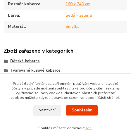
Rozměr koberce
160 x 240 cm
barva
Šedá - zelená
Materiál
Smyčka
Zboží zařazeno v kategoriích
Dětské koberce
Tvarované kusové koberce
Dětské koberce - různé
Pro základní funkčnost, zpříjemnění používání webu, analytické
účely a v případě udělení souhlasu také pro účely cílení reklamy
Koberce na Hraní
využíváme soubory cookies. Nastavení vlastních preferencí
cookies můžete kdykoli upravit odkazem ve spodní části stránek.
Souhlasím
Nastavení
Souhlas můžete odmítnout
zde
.