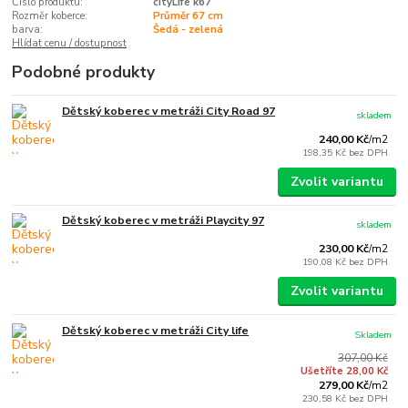
Číslo produktu:
cityLife k67
Rozměr koberce:
Průměr 67 cm
barva:
Šedá - zelená
Hlídat cenu / dostupnost
Podobné produkty
Dětský koberec v metráži City Road 97
skladem
240,00 Kč
/
m2
198,35 Kč
bez DPH
Zvolit variantu
Dětský koberec v metráži Playcity 97
skladem
230,00 Kč
/
m2
190,08 Kč
bez DPH
Zvolit variantu
Dětský koberec v metráži City life
Skladem
307,00 Kč
Ušetříte 28,00 Kč
279,00 Kč
/
m2
230,58 Kč
bez DPH