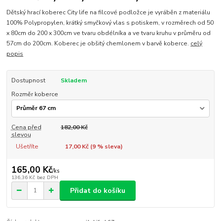
Dětský hrací koberec City life na filcové podložce je vyráběn z materiálu
100% Polypropylen, krátký smyčkový vlas s potiskem, v rozměrech od 50
x 80cm do 200 x 300cm ve tvaru obdélníka a ve tvaru kruhu v průměru od
57cm do 200cm. Koberec je obšitý chemlonem v barvě koberce.
celý
popis
Dostupnost
Skladem
Rozměr koberce
Cena před
182,00 Kč
slevou
Ušetříte
17,00 Kč (
9
% sleva)
165,00 Kč
/
ks
136,36 Kč
bez DPH
Přidat do košíku