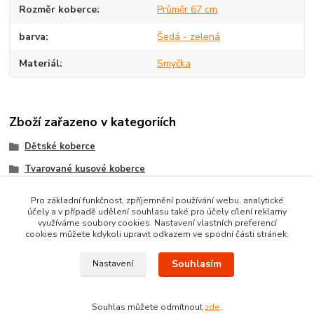
Rozměr koberce
Průměr 67 cm
barva
Šedá - zelená
Materiál
Smyčka
Zboží zařazeno v kategoriích
Dětské koberce
Tvarované kusové koberce
Dětské koberce - různé
Pro základní funkčnost, zpříjemnění používání webu, analytické
účely a v případě udělení souhlasu také pro účely cílení reklamy
Koberce na Hraní
využíváme soubory cookies. Nastavení vlastních preferencí
cookies můžete kdykoli upravit odkazem ve spodní části stránek.
Souhlasím
Nastavení
Souhlas můžete odmítnout
zde
.