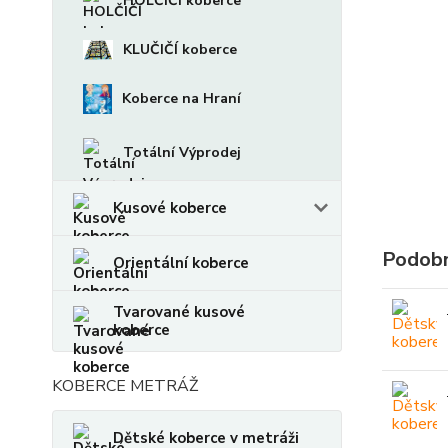
HOLČIČÍ koberce
KLUČIČÍ koberce
Koberce na Hraní
Totální Výprodej
Kusové koberce
Podobn
Orientální koberce
Tvarované kusové
koberce
KOBERCE METRÁŽ
Dětské koberce v metráži