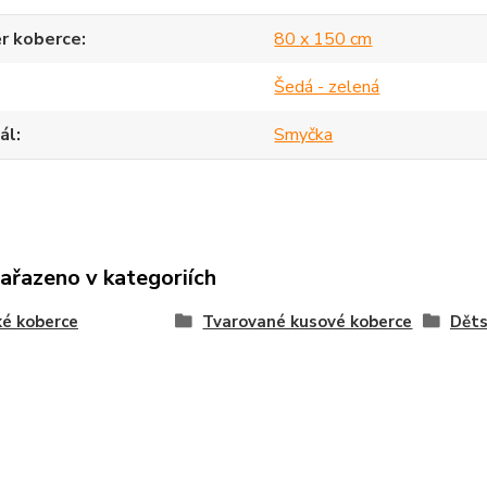
r koberce
80 x 150 cm
Šedá - zelená
ál
Smyčka
zařazeno v kategoriích
é koberce
Tvarované kusové koberce
Děts