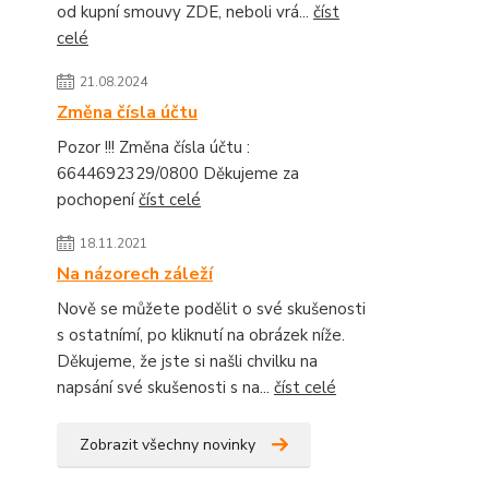
od kupní smouvy ZDE, neboli vrá...
číst
celé
21.08.2024
Změna čísla účtu
Pozor !!! Změna čísla účtu :
6644692329/0800 Děkujeme za
pochopení
číst celé
18.11.2021
Na názorech záleží
Nově se můžete podělit o své skušenosti
s ostatnímí, po kliknutí na obrázek níže.
Děkujeme, že jste si našli chvilku na
napsání své skušenosti s na...
číst celé
Zobrazit všechny novinky