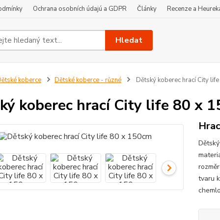
odmínky
Ochrana osobních údajú a GDPR
Články
Recenze a Heurek
Hledat
ětské koberce
Dětské koberce - různé
Dětský koberec hrací City lif
ký koberec hrací City life 80 x 
Hrac
Dětský 
materi
rozměr
tvaru 
chemlo