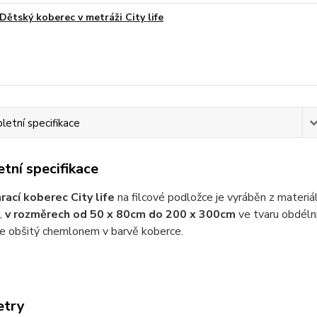
Dětský koberec v metráži City life
etní specifikace
tní specifikace
rací koberec City life
na filcové podložce je vyráběn z materi
,
v rozměrech od 50 x 80cm do 200 x 300cm
ve tvaru obdéln
je obšitý chemlonem v barvě koberce.
etry