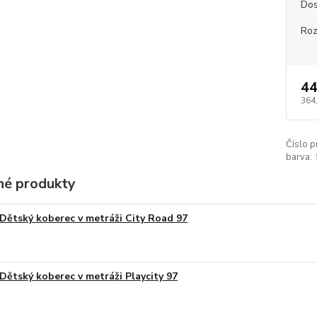
Dos
Roz
44
364
Číslo p
barva:
é produkty
Dětský koberec v metráži City Road 97
Dětský koberec v metráži Playcity 97