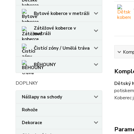
Bytové koberce v metráži
Zátěžové koberce v
metráži
Čistící zóny / Umělá tráva
Kompl
BĚHOUNY
Komple
DOPLNKY
Dětský h
potiskem
Nášlapy na schody
Koberec 
Rohože
Dekorace
Param