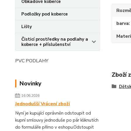
Obkadové koberce
Rozmě
Podložky pod koberce
barva
Lišty
Materi
Čisticí prostředky na podlahy a
koberce + příslušenství
PVC PODLAHY
Zboží 
Novinky
Dětsk
16.06.2026
Jednodušší Vrácení zboží
Nyní je kupující oprávněn odstoupit od
kupní smlouvy jednoduše po pár kliknutích
do formuláře přímo v eshopu.Odstoupit