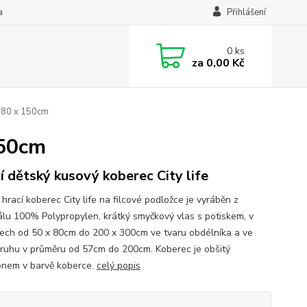
a
Přihlášení
0
ks
za
0,00 Kč
e 80 x 150cm
150cm
í dětský kusový koberec City life
hrací koberec City life na filcové podložce je vyráběn z
álu 100% Polypropylen, krátký smyčkový vlas s potiskem, v
ech od 50 x 80cm do 200 x 300cm ve tvaru obdélníka a ve
kruhu v průměru od 57cm do 200cm. Koberec je obšitý
nem v barvě koberce.
celý popis