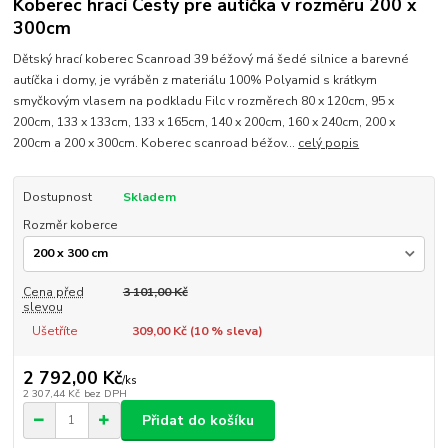
Koberec hrací Cesty pre autíčka v rozměru 200 x
300cm
Dětský hrací koberec Scanroad 39 béžový má šedé silnice a barevné
autíčka i domy, je vyráběn z materiálu 100% Polyamid s krátkym
smyčkovým vlasem na podkladu Filc v rozměrech 80 x 120cm, 95 x
200cm, 133 x 133cm, 133 x 165cm, 140 x 200cm, 160 x 240cm, 200 x
200cm a 200 x 300cm. Koberec scanroad béžov...
celý popis
Dostupnost
Skladem
Rozměr koberce
Cena před
3 101,00 Kč
slevou
Ušetříte
309,00 Kč (
10
% sleva)
2 792,00 Kč
/
ks
2 307,44 Kč
bez DPH
Přidat do košíku