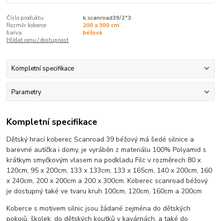
Číslo produktu:
k.scanroad39/2*3
Rozměr koberce:
200 x 300 cm
barva:
béžová
Hlídat cenu / dostupnost
Kompletní specifikace
Parametry
Kompletní specifikace
Dětský hrací koberec Scanroad 39 béžový má šedé silnice a
barevné autíčka i domy, je vyráběn z materiálu 100% Polyamid s
krátkym smyčkovým vlasem na podkladu Filc v rozměrech 80 x
120cm, 95 x 200cm, 133 x 133cm, 133 x 165cm, 140 x 200cm, 160
x 240cm, 200 x 200cm a 200 x 300cm. Koberec scanroad béžový
je dostupný také ve tvaru kruh 100cm, 120cm, 160cm a 200cm
Koberce s motivem silnic jsou žádané zejména do dětských
pokojů, školek, do dětských koutků v kavárnách, a také do