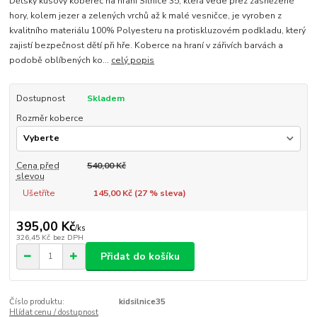
Dětský kusový koberec na hraní Silnice 35, která vede přez zasněžené
hory, kolem jezer a zelených vrchů až k malé vesničce, je vyroben z
kvalitního materiálu 100% Polyesteru na protiskluzovém podkladu, který
zajistí bezpečnost dětí při hře. Koberce na hraní v zářivích barvách a
podobě oblíbených ko...
celý popis
Dostupnost
Skladem
Rozměr koberce
Cena před
540,00 Kč
slevou
Ušetříte
145,00 Kč (
27
% sleva)
395,00 Kč
/
ks
326,45 Kč
bez DPH
Přidat do košíku
Číslo produktu:
kidsilnice35
Hlídat cenu / dostupnost